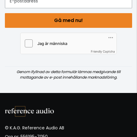
E-postadress
Gå med nu!
Friendly Captcha
Genom ifyllnad av detta formulär lämnas medgivande till
mottagande av e-post innehållande marknadsföring.
© K.A.G. Reference Audio AB
Org nr: 556195-7050