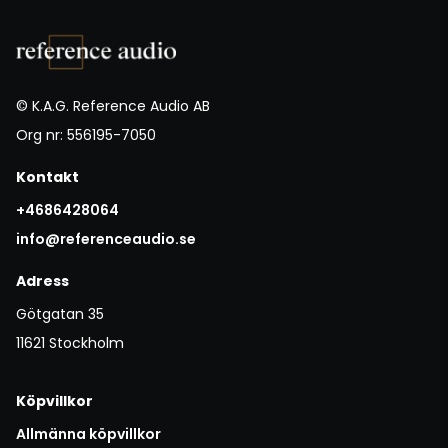
© K.A.G. Reference Audio AB
Org nr: 556195-7050
Kontakt
+4686428064
info@referenceaudio.se
Adress
Götgatan 35
11621 Stockholm
Köpvillkor
Allmänna köpvillkor