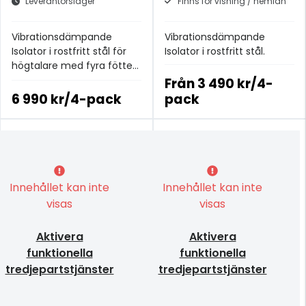
Leverantörslager
Finns för visning / hemlån
Vibrationsdämpande
Vibrationsdämpande
Isolator i rostfritt stål för
Isolator i rostfritt stål.
högtalare med fyra fötter
upp till 100kg.
Från
3 490 kr/4-
6 990 kr/4-pack
pack
Innehållet kan inte
Innehållet kan inte
visas
visas
Aktivera
Aktivera
funktionella
funktionella
tredjepartstjänster
tredjepartstjänster