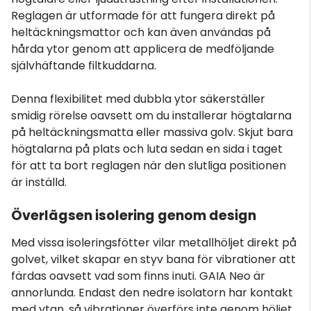
Reglagen är utformade för att fungera direkt på
heltäckningsmattor och kan även användas på
hårda ytor genom att applicera de medföljande
självhäftande filtkuddarna.
Denna flexibilitet med dubbla ytor säkerställer
smidig rörelse oavsett om du installerar högtalarna
på heltäckningsmatta eller massiva golv. Skjut bara
högtalarna på plats och luta sedan en sida i taget
för att ta bort reglagen när den slutliga positionen
är inställd.
Överlägsen isolering genom design
Med vissa isoleringsfötter vilar metallhöljet direkt på
golvet, vilket skapar en styv bana för vibrationer att
färdas oavsett vad som finns inuti. GAIA Neo är
annorlunda. Endast den nedre isolatorn har kontakt
med ytan, så vibrationer överförs inte genom höljet.