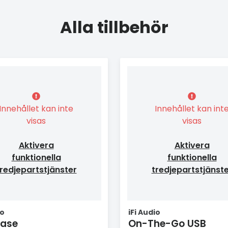
Alla tillbehör
Innehållet kan inte
Innehållet kan int
visas
visas
Aktivera
Aktivera
funktionella
funktionella
redjepartstjänster
tredjepartstjänst
io
iFi Audio
case
On-The-Go USB