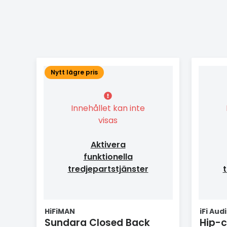
Nytt lägre pris
Innehållet kan inte
visas
Aktivera
funktionella
tredjepartstjänster
t
HiFiMAN
iFi Aud
Sundara Closed Back
Hip-