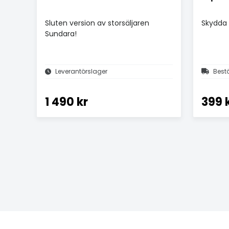
Sluten version av storsäljaren
Skydda 
Sundara!
Leverantörslager
Best
1 490 kr
399 