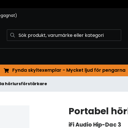
begagnat)
Fynda skyltexemplar - Mycket ljud för pengarna
lla hörlursförstärkare
Portabel hö
iFi Audio
Hip-Dac 3