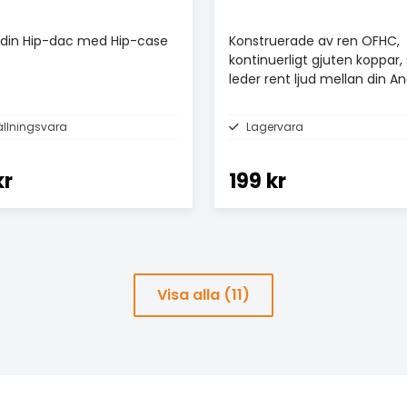
din Hip-dac med Hip-case
Konstruerade av ren OFHC,
kontinuerligt gjuten koppar
leder rent ljud mellan din A
och DAC.
ällningsvara
Lagervara
kr
199 kr
Visa alla (11)