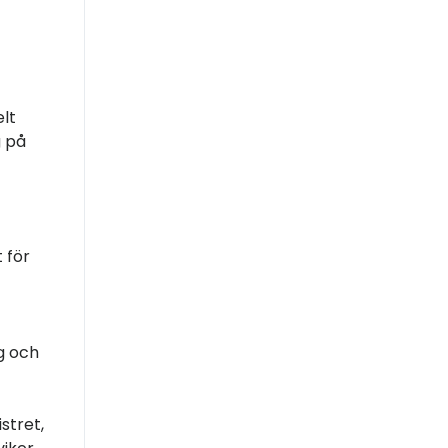
elt
g på
 för
g och
stret,