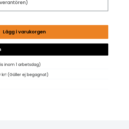
leverantören)
Lägg i varukorgen
n
Gå till kassan
vis inom 1 arbetsdag)
0 kr! (Gäller ej begagnat)