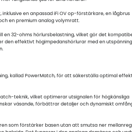
 inklusive en anpassad iFi OV op-förstärkare, en lågbrus
 och en premium analog volymratt.
ll en 32-ohms hörlursbelastning, vilket gör det kompatib
ver den effektivt högimpedanshörlurar med en utspännin
n.
g, kallad PowerMatch, för att säkerställa optimal effekt
atch-teknik, vilket optimerar utsignalen för högkänsliga
minskar väsande, förbättrar detaljer och dynamiskt omfån
ren som förstärker basen utan att smutsa ner mellanregi