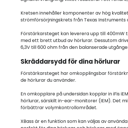
Kretsen innehåller komponenter av hög kvalitet,
strömförsörjningskrets från Texas Instruments
Förstärkarsteget kan leverera upp till 400mW ti
med ett brett utbud av hörlurar. Dessutom dri
6,3V till 600 ohm från den balanserade utgånge
Skräddarsydd för dina hörlurar
Förstärkarsteget har omkopplingsbar förstärknin
de hörlurar du använder.
En omkopplare på undersidan kopplar in iFis iEM
hörlurar, särskilt in-ear-monitorer (IEM). Det 
förbättrar volymkontrollområdet.
XBass är en funktion som kan väljas av använda