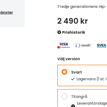
Tredje generationens Hip
jänster
2 490 kr
Prishistorik
Välj version
Svart
Lagervara (1 st. 
Titangrå
Leverantörslag