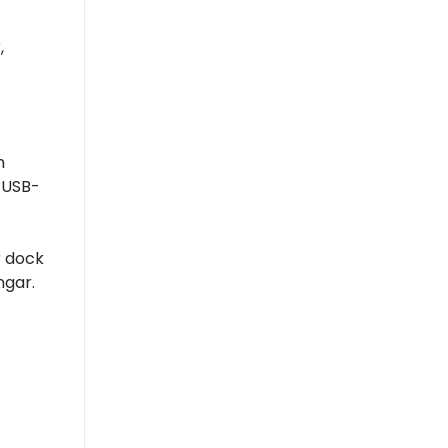
,
n
 USB-
r dock
ngar.