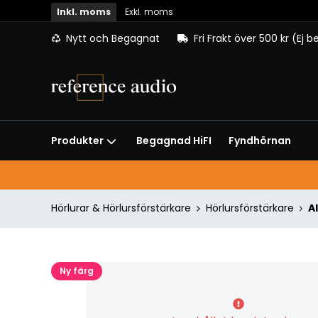
Inkl. moms
Exkl. moms
Nytt och Begagnat
Fri Frakt över 500 kr (Ej 
Begagnad HiFI
Fyndhörnan
Produkter
Hörlurar & Hörlursförstärkare
Hörlursförstärkare
A
Ny färg