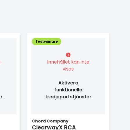
Testvinnare
e
Innehållet kan inte
visas
Aktivera
funktionella
er
tredjepartstjänster
Chord Company
ClearwayX RCA