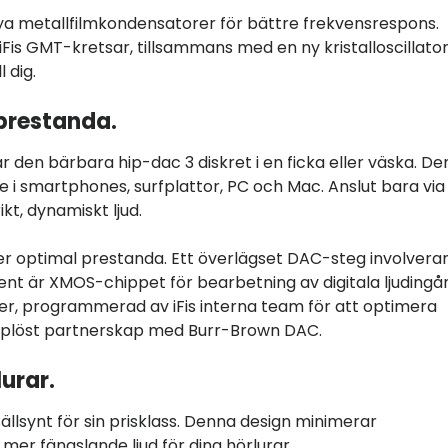
 nya metallfilmkondensatorer för bättre frekvensrespons.
is GMT-kretsar, tillsammans med en ny kristalloscillator
l dig.
prestanda.
 den bärbara hip-dac 3 diskret i en ficka eller väska. De
i smartphones, surfplattor, PC och Mac. Anslut bara via
ikt, dynamiskt ljud.
ler optimal prestanda. Ett överlägset DAC-steg involvera
t är XMOS-chippet för bearbetning av digitala ljudingå
er, programmerad av iFis interna team för att optimera
gupplöst partnerskap med Burr-Brown DAC.
urar.
ällsynt för sin prisklass. Denna design minimerar
, mer fängslande ljud för dina hörlurar.