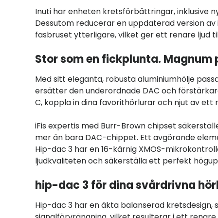
Inuti har enheten kretsförbättringar, inklusive
Dessutom reducerar en uppdaterad version av iF
fasbruset ytterligare, vilket ger ett renare ljud til
Stor som en fickplunta. Magnum 
Med sitt eleganta, robusta aluminiumhölje passar
ersätter den underordnade DAC och förstärkare 
C, koppla in dina favorithörlurar och njut av ett r
iFis expertis med Burr-Brown chipset säkerstäl
mer än bara DAC-chippet. Ett avgörande elemen
Hip-dac 3 har en 16-kärnig XMOS-mikrokontroll
ljudkvaliteten och säkerställa ett perfekt hö
hip-dac 3 för dina svårdrivna hörl
Hip-dac 3 har en äkta balanserad kretsdesign, s
signalförvrängning, vilket resulterar i ett renare