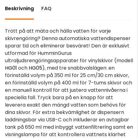
Beskrivning
FAQ
Trött på att mäta och hälla vatten för varje
skivrengöring? Denna automatiska vattendispenser
sparar tid och eliminerar besväret! Den är exklusivt
utformad för HumminGurus
ultraljudsrengöringsapparater för vinylskivor (modell
HG01
och
HG05
), med tre snabbvalslägen: en
förinställd volym på 350 ml för 25 cm/30 cm skivor,
en förinställd volym på 400 ml för 7-tums skivor och
en manuell kontroll för att justera vattennivåerna i
speciella fall. Tryck bara på en knapp för att
leverera exakt den mängd vatten som behövs för
dina skivor. För extra bekvämlighet är dispensern
laddningsbar via USB-C och inkluderar en avtagbar
tank på 650 ml med inbyggt vattenfiltrering samt en
visningslampa för att kontrollera vattnets klarhet