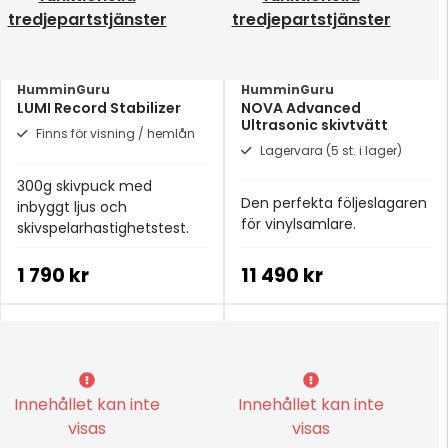
tredjepartstjänster
tredjepartstjänster
HumminGuru
HumminGuru
LUMI Record Stabilizer
NOVA Advanced
Ultrasonic skivtvätt
Finns för visning / hemlån
Lagervara (5 st. i lager)
300g skivpuck med
Den perfekta följeslagaren
inbyggt ljus och
för vinylsamlare.
skivspelarhastighetstest.
1 790 kr
11 490 kr
Innehållet kan inte
Innehållet kan inte
visas
visas