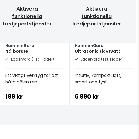
Aktivera
Aktivera
funktionella
funktionella
tredjepartstjänster
tredjepartstjänster
HumminGuru
HumminGuru
Nålborste
Ultrasonic skivtvätt
Lagervara (1 st. i lager)
Lagervara (1 st. i lager)
Ett viktigt verktyg för att
Intuitiv, kompakt, lätt,
hålla nålen ren
smart och tyst.
199 kr
6 990 kr