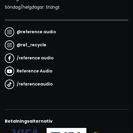
Söndag/helgdagar: Stängt
@
reference audio
@
ref_recycle
/
reference audio
Reference Audio
/
referenceaudio
Betalningsalternativ