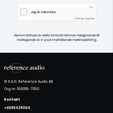
Friendly Captcha
Genom ifyllnad av detta formulär lämnas medgivande till
mottagande av e-post innehållande marknadsföring.
© K.A.G. Reference Audio AB
Org nr: 556195-7050
Kontakt
+4686428064