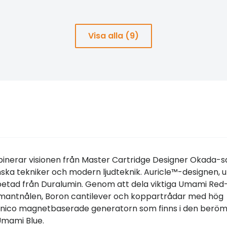
Visa alla (9)
erar visionen från Master Cartridge Designer Okada-s
nska tekniker och modern ljudteknik. Auricle™-designen, u
betad från Duralumin. Genom att dela viktiga Umami Red
diamantnålen, Boron cantilever och koppartrådar med hög
lnico magnetbaserade generatorn som finns i den berö
Umami Blue.