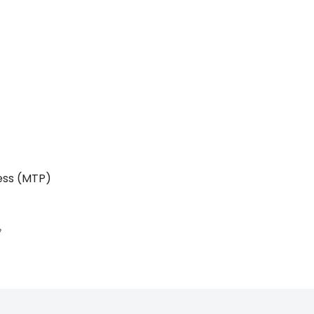
ess (MTP)
e