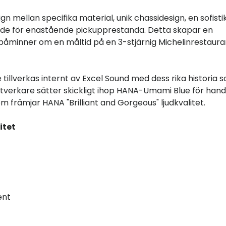
n mellan specifika material, unik chassidesign, en sofist
de för enastående pickupprestanda. Detta skapar en
åminner om en måltid på en 3-stjärnig Michelinrestaura
tillverkas internt av Excel Sound med dess rika historia 
antverkare sätter skickligt ihop HANA-Umami Blue för han
om främjar HANA "Brilliant and Gorgeous" ljudkvalitet.
itet
ent