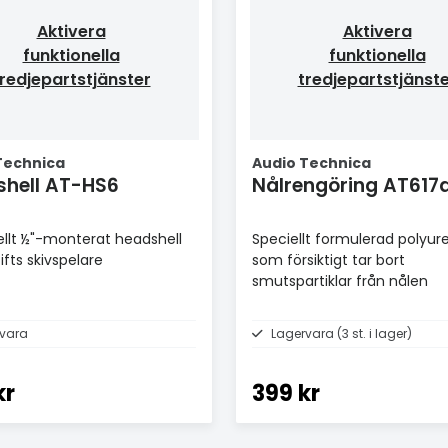
Aktivera
Aktivera
funktionella
funktionella
redjepartstjänster
tredjepartstjänst
Technica
Audio Technica
Headshell AT-HS6
Nålrengöring AT617
ellt ½"-monterat headshell
Speciellt formulerad polyur
ifts skivspelare
som försiktigt tar bort
smutspartiklar från nålen
vara
Lagervara (3 st. i lager)
kr
399 kr