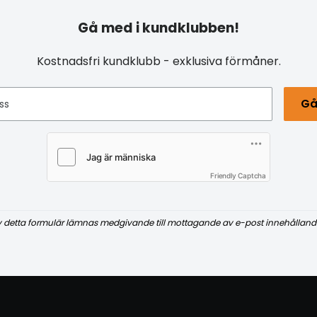
Gå med i kundklubben!
Kostnadsfri kundklubb - exklusiva förmåner.
Gå
ss
Friendly Captcha
v detta formulär lämnas medgivande till mottagande av e-post innehålland