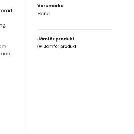
Varumärke
ikerad
Hana
ng,
Jämför produkt
som
Jämför produkt
d och