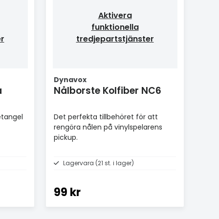
Aktivera
funktionella
er
tredjepartstjänster
Dynavox
a
Nålborste Kolfiber NC6
etangel
Det perfekta tillbehöret för att
rengöra nålen på vinylspelarens
pickup.
Lagervara (21 st. i lager)
99 kr