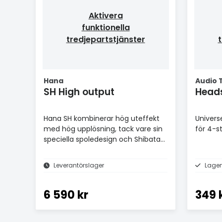
Aktivera
funktionella
tredjepartstjänster
t
Hana
Audio 
SH High output
Hana SH kombinerar hög uteffekt
Univers
med hög upplösning, tack vare sin
för 4-st
speciella spoledesign och Shibata-
nål
Leverantörslager
Lager
6 590 kr
349 