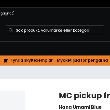
begagnat)
Fynda skyltexemplar - Mycket ljud för pengarna
MC pickup f
Hana
Umami Blue