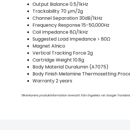
Output Balance 0.5/1kHz
Trackability 70 µm/2g
Channel Separation 30dB/1kHz
Frequency Response 15-50,000Hz
Coil Impedance 8Ω/1kHz
Suggested Load Impedance > 80Ω
Magnet Alnico
Vertical Tracking Force 2g
Cartridge Weight 10.8g
Body Material Duralumin (A7075)
Body Finish Melamine Thermosetting Proc
Warranty 2 years
Tillverkarens produktinformation översatt från Engelska via Google Translat