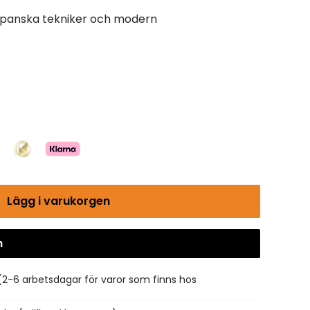
 japanska tekniker och modern
Lägg i varukorgen
n
Gå till kassan
(2-6 arbetsdagar för varor som finns hos