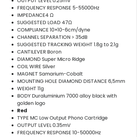
OUTPUT LEVEL 0.25mV
FREQUENCY RESPONSE 5-55000Hz
IMPEDANCE4 Ω
SUGGESTED LOAD 47Ω
COMPLIANCE 10×10-6cm/dyne
CHANNEL SEPARATION > 35dB
SUGGESTED TRACKING WEIGHT 1.8g to 2.1g
CANTILEVER Boron
DIAMOND Super Micro Ridge
COIL WIRE Silver
MAGNET Samarium-Cobalt
MOUNTING HOLE DIAMOND DISTANCE 6,5mm
WEIGHT 11g
BODY Duraluminium 7000 alloy black with
golden logo
Red
TYPE MC Low Output Phono Cartridge
OUTPUT LEVEL 0.35mV
FREQUENCY RESPONSE 10-50000Hz