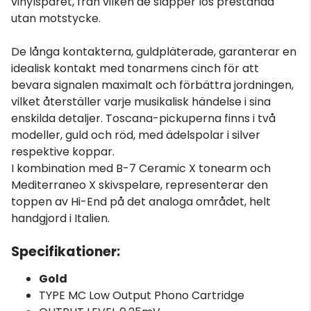
vinylspåret, från vilken de släpper lös prestanda
utan motstycke.
De långa kontakterna, guldpläterade, garanterar en
idealisk kontakt med tonarmens cinch för att
bevara signalen maximalt och förbättra jordningen,
vilket återställer varje musikalisk händelse i sina
enskilda detaljer. Toscana-pickuperna finns i två
modeller, guld och röd, med ädelspolar i silver
respektive koppar.
I kombination med B-7 Ceramic X tonearm och
Mediterraneo X skivspelare, representerar den
toppen av Hi-End på det analoga området, helt
handgjord i Italien.
Specifikationer:
Gold
TYPE MC Low Output Phono Cartridge