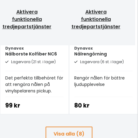
Aktivera
Aktivera
funktionella
funktionella
tredjepartstjänster
tredjepartstjänster
Dynavox
Dynavox
Nålborste Kolfiber NC6
Nålrengörning
Lagervara (21 st. i lager)
Lagervara (6 st. i lager)
Det perfekta tillbehöret för
Rengör nålen för bättre
att rengöra nålen på
ljudupplevelse
vinylspelarens pickup.
99 kr
80 kr
Visa alla (8)