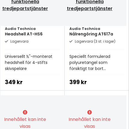
funktionella
funktionella
tredjepartstjänster
tredjepartstjänster
Audio Technica
Audio Technica
Headshell AT-HS6
Nålrengöring AT617a
Lagervara
Lagervara (3 st. i lager)
Universellt ½"-monterat
Speciellt formulerad
headshell för 4-stifts
polyuretangel som
skivspelare
försiktigt tar bort
smutspartiklar från nålen
349 kr
399 kr
Innehållet kan inte
Innehållet kan inte
visas
visas