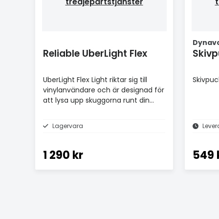
tredjepartstjänster
t
Dynav
Reliable UberLight Flex
Skiv
UberLight Flex Light riktar sig till
Skivpuc
vinylanvändare och är designad för
att lysa upp skuggorna runt din
skivspelare
Lagervara
Lever
1 290 kr
549 