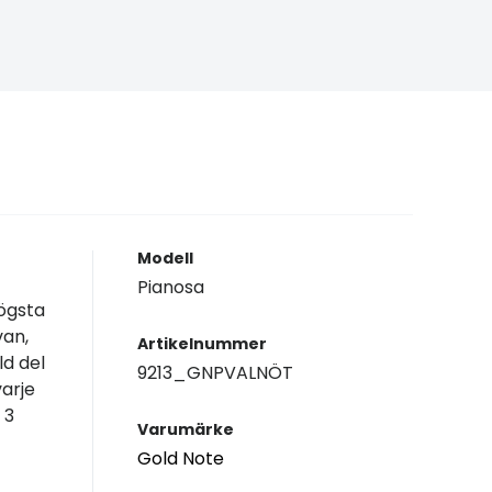
Modell
Pianosa
högsta
van,
Artikelnummer
ld del
9213_GNPVALNÖT
arje
 3
Varumärke
Gold Note