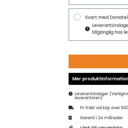
Svart med Donatel
Leverantörslag
tillgänglig hos 
Mer produktinformatio
Leverantörslager
(Vanligtv
leverantören)
Fri frakt vid köp över 50
Garanti i 24 månader
Länk till varumärke