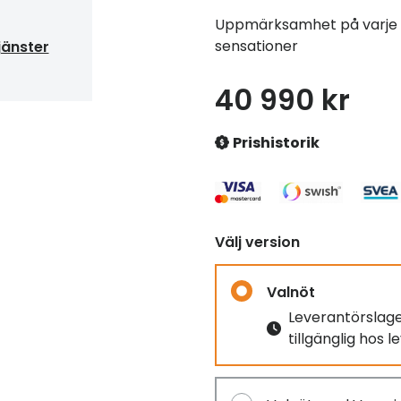
Uppmärksamhet på varje d
sensationer
jänster
40 990 kr
Prishistorik
Välj version
Valnöt
Leverantörslag
tillgänglig hos 