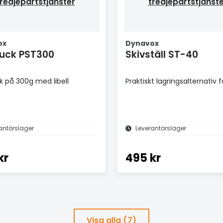
redjepartstjänster
tredjepartstjänst
ox
Dynavox
puck PST300
Skivställ ST-40
k på 300g med libell
Praktiskt lagringsalternativ f
antörslager
Leverantörslager
kr
495 kr
Visa alla (7)