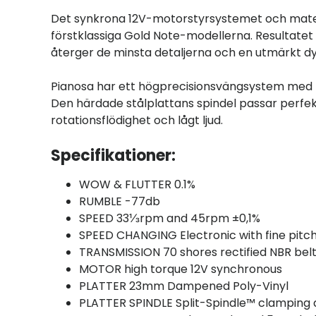
Det synkrona 12V-motorstyrsystemet och materi
förstklassiga Gold Note-modellerna. Resultatet
återger de minsta detaljerna och en utmärkt d
Pianosa har ett högprecisionsvängsystem med my
Den härdade stålplattans spindel passar perfekt
rotationsflödighet och lågt ljud.
Specifikationer:
WOW & FLUTTER 0.1%
RUMBLE -77db
SPEED 33⅓rpm and 45rpm ±0,1%
SPEED CHANGING Electronic with fine pitch
TRANSMISSION 70 shores rectified NBR bel
MOTOR high torque 12V synchronous
PLATTER 23mm Dampened Poly-Vinyl
PLATTER SPINDLE Split-Spindle™ clamping 