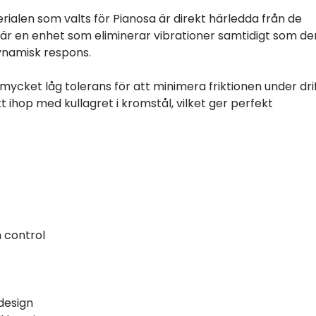
alen som valts för Pianosa är direkt härledda från de
 är en enhet som eliminerar vibrationer samtidigt som de
ynamisk respons.
cket låg tolerans för att minimera friktionen under drif
 ihop med kullagret i kromstål, vilket ger perfekt
 control
t
design