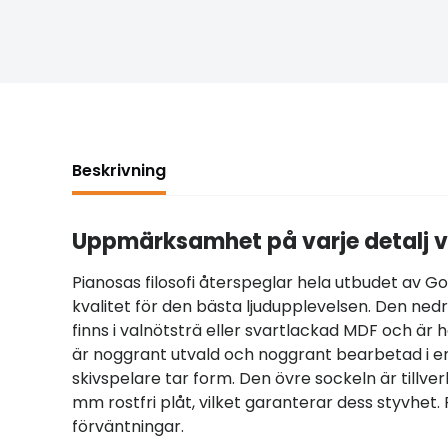
Beskrivning
Uppmärksamhet på varje detalj v
Pianosas filosofi återspeglar hela utbudet av G
kvalitet för den bästa ljudupplevelsen. Den ned
finns i valnötsträ eller svartlackad MDF och är 
är noggrant utvald och noggrant bearbetad i en
skivspelare tar form. Den övre sockeln är tillv
mm rostfri plåt, vilket garanterar dess styvhet.
förväntningar.