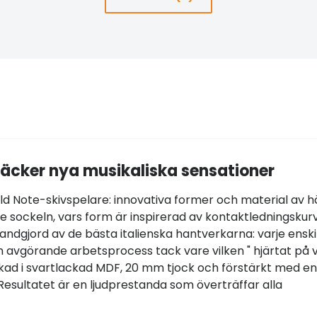
äcker nya musikaliska sensationer
old Note-skivspelare: innovativa former och material av 
re sockeln, vars form är inspirerad av kontaktledningskur
handgjord av de bästa italienska hantverkarna: varje enski
 avgörande arbetsprocess tack vare vilken " hjärtat på v
erkad i svartlackad MDF, 20 mm tjock och förstärkt med en
 Resultatet är en ljudprestanda som överträffar alla