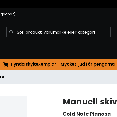
begagnat)
Fynda skyltexemplar - Mycket ljud för pengarna
re
Manuell skiv
Gold Note
Pianosa