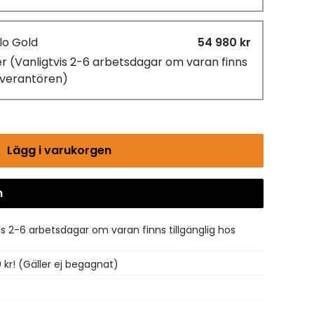
lo Gold
54 980 kr
er
(Vanligtvis 2-6 arbetsdagar om varan finns
leverantören)
Lägg i varukorgen
n
Gå till kassan
is 2-6 arbetsdagar om varan finns tillgänglig hos
0 kr! (Gäller ej begagnat)