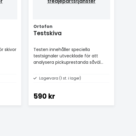
er
tredjepartstjänster
Ortofon
Testskiva
ör skivor
Testen innehåller speciella
testsignaler utvecklade för att
analysera pickuprestanda såväl
som dess interaktion med din
tonarm och skivspelare.
Lagervara (1 st. i lager)
590 kr