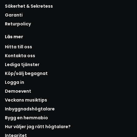
Säkerhet & Sekretess
Garanti
Returpolicy
Läs mer
Hitta till oss
Kontakta oss
Lediga tjänster
Köp/sälj begagnat
Logga in
Demoevent
Veckans musiktips
Inbyggnadshögtalare
Bygg en hemmabio
Hur väljer jag rätt högtalare?
Integritet