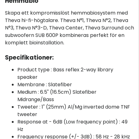
Hemmabio
Skapa ett kompromisslöst hemmabiosystem med
Theva hi-fi-högtalare. Theva N°1, Theva N°2, Theva
N°3, Theva N°3-D, Theva Center, Theva Surround och
subwoofern SUB 600P kombineras perfekt för en
komplett bioinstallation.
Specifikationer:
Product type : Bass reflex 2-way library
speaker
Membrane : Slatefiber
Medium : 6.5" (16.5cm) Slatefiber
Midrange/Bass
Tweeter : 1" (25mm) Al/Mg inverted dome TNF
tweeter
Response at - 6dB (Low frequency point) : 49
Hz
Frequency response (+/- 3dB) : 58 Hz - 28 kHz