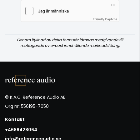
Friendly Captcha
Genom ifyllnad av detta formulär lämnas medgivande till
mottagande av e-post innehållande marknadsföring.
© K.A.G. Reference Audio AB
Org nr: 556195-7050
Kontakt
+4686428064
info@referenceaudio.se