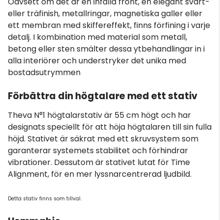
Oavsett om det är en infälld front, en elegant svart-
eller träfinish, metallringar, magnetiska galler eller
ett membran med skiffereffekt, finns förfining i varje
detalj. I kombination med material som metall,
betong eller sten smälter dessa ytbehandlingar in i
alla interiörer och understryker det unika med
bostadsutrymmen
Förbättra din högtalare med ett stativ
Theva N°1 högtalarstativ är 55 cm högt och har
designats speciellt för att höja högtalaren till sin fulla
höjd. Stativet är säkrat med ett skruvsystem som
garanterar systemets stabilitet och förhindrar
vibrationer. Dessutom är stativet lutat för Time
Alignment, för en mer lyssnarcentrerad ljudbild.
Detta stativ finns som tillval.