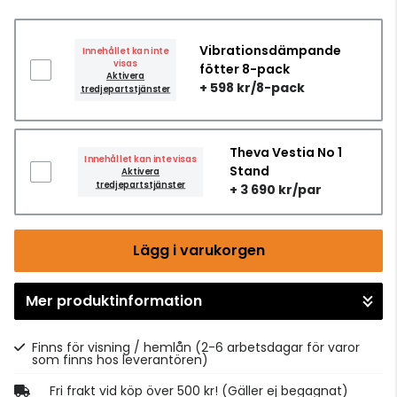
Vibrationsdämpande
Innehållet kan inte
visas
fötter 8-pack
Aktivera
+ 598 kr/8-pack
tredjepartstjänster
Theva Vestia No 1
Innehållet kan inte visas
Stand
Aktivera
tredjepartstjänster
+ 3 690 kr/par
Lägg i varukorgen
Mer produktinformation
Gå till kassan
Finns för visning / hemlån
(2-6 arbetsdagar för varor
som finns hos leverantören)
Fri frakt vid köp över 500 kr! (Gäller ej begagnat)