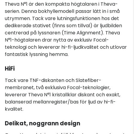
Theva N°1 är den kompakta högtalaren i Theva-
serien. Denna bokhyllemodell passar lätt in i små
utrymmen. Tack vare lutningsfunktionen hos det
dedikerade stativet (finns som tillval) är ljudbilden
centrerad på lyssnaren (Time Alignment). Theva
N°1-högtalaren drar nytta av exklusiv Focal-
teknologi och levererar hi-fi-ljudkvalitet och utlovar
fantastisk lyssning hemma.
HiFi
Tack vare TNF-diskanten och Slatefiber-
membranet, två exklusiva Focal-teknologier,
levererar Theva N°1 kristallklar diskant och exakt,
balanserad mellanregister/bas för ljud av hi-fi-
kvalitet.
Delikat, noggrann design