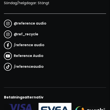
Söndag/helgdagar: Stängt
@
reference audio
@
ref_recycle
/
reference audio
Reference Audio
/
referenceaudio
Betalningsalternativ