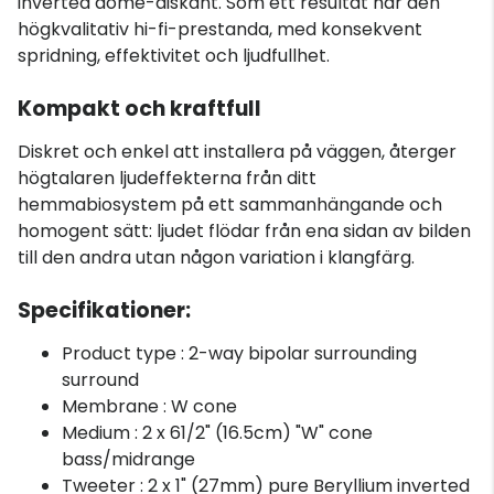
inverted dome-diskant. Som ett resultat har den
högkvalitativ hi-fi-prestanda, med konsekvent
spridning, effektivitet och ljudfullhet.
Kompakt och kraftfull
Diskret och enkel att installera på väggen, återger
högtalaren ljudeffekterna från ditt
hemmabiosystem på ett sammanhängande och
homogent sätt: ljudet flödar från ena sidan av bilden
till den andra utan någon variation i klangfärg.
Specifikationer:
Product type : 2-way bipolar surrounding
surround
Membrane : W cone
Medium : 2 x 61/2" (16.5cm) "W" cone
bass/midrange
Tweeter : 2 x 1" (27mm) pure Beryllium inverted