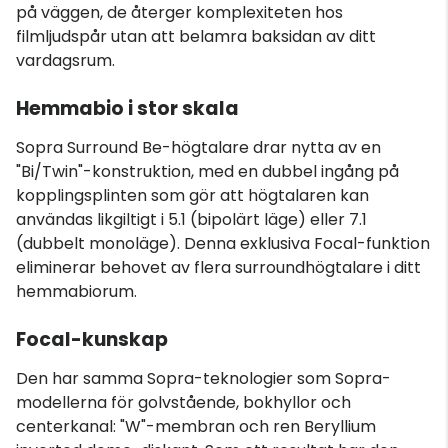
på väggen, de återger komplexiteten hos
filmljudspår utan att belamra baksidan av ditt
vardagsrum.
Hemmabio i stor skala
Sopra Surround Be-högtalare drar nytta av en
"Bi/Twin"-konstruktion, med en dubbel ingång på
kopplingsplinten som gör att högtalaren kan
användas likgiltigt i 5.1 (bipolärt läge) eller 7.1
(dubbelt monoläge). Denna exklusiva Focal-funktion
eliminerar behovet av flera surroundhögtalare i ditt
hemmabiorum.
Focal-kunskap
Den har samma Sopra-teknologier som Sopra-
modellerna för golvstående, bokhyllor och
centerkanal: "W"-membran och ren Beryllium