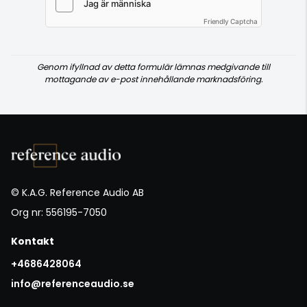
Friendly Captcha
Genom ifyllnad av detta formulär lämnas medgivande till
mottagande av e-post innehållande marknadsföring.
© K.A.G. Reference Audio AB
Org nr: 556195-7050
Kontakt
+4686428064
info@referenceaudio.se