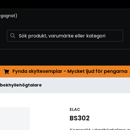
begagnat)
Fynda skyltexemplar - Mycket ljud för pengarna
 / bokhyllehögtalare
ELAC
BS302