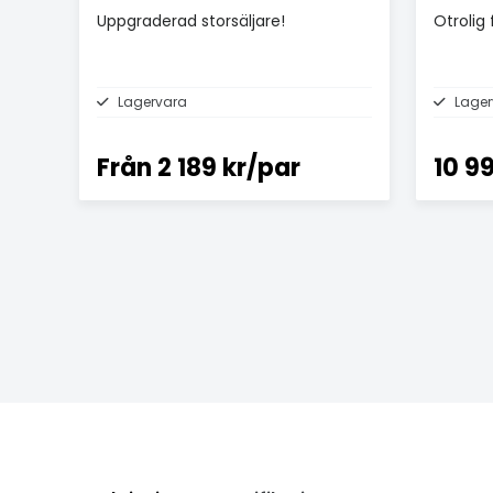
Uppgraderad storsäljare!
Otrolig f
Lagervara
Lager
Från
2 189 kr/par
10 9