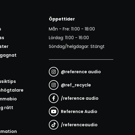
Öppettider
s
Mån - Fre: 11:00 - 18:00
ss
Lördag: 11:00 - 16:00
ster
Söndag/helgdagar: Stängt
egagnat
@
reference audio
t
siktips
@
ref_recycle
shögtalare
/
reference audio
emmabio
ag rätt
Reference Audio
/
referenceaudio
amation