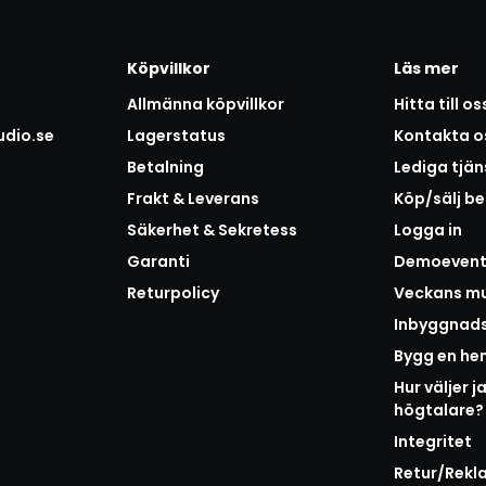
Köpvillkor
Läs mer
Allmänna köpvillkor
Hitta till os
udio.se
Lagerstatus
Kontakta o
Betalning
Lediga tjän
Frakt & Leverans
Köp/sälj b
Säkerhet & Sekretess
Logga in
Garanti
Demoeven
Returpolicy
Veckans mu
Inbyggnad
Bygg en h
Hur väljer j
högtalare?
Integritet
Retur/Rekl