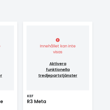
e
Innehållet kan inte
visas
Aktivera
funktionella
er
tredjepartstjänster
KEF
de
R3 Meta