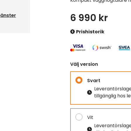
Kompakt vägghögtalare me
6 990 kr
jänster
Prishistorik
Välj version
Svart
Leverantörslag
tillgänglig hos 
Vit
Leverantörslag