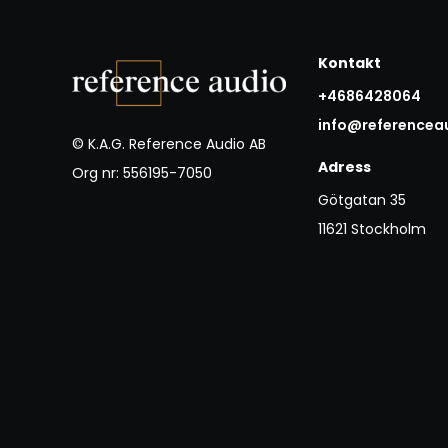
Kontakt
+4686428064
info@referencea
© K.A.G. Reference Audio AB
Adress
Org nr: 556195-7050
Götgatan 35
11621 Stockholm