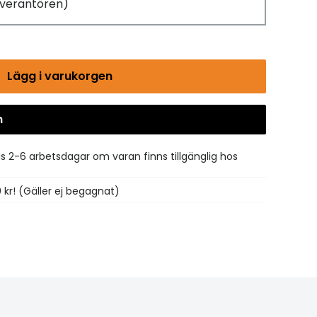
leverantören)
Lägg i varukorgen
n
Gå till kassan
is 2-6 arbetsdagar om varan finns tillgänglig hos
0 kr! (Gäller ej begagnat)