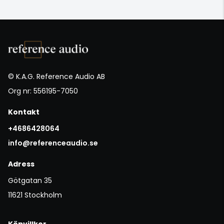
© K.A.G. Reference Audio AB
Org nr: 556195-7050
Kontakt
+4686428064
info@referenceaudio.se
Adress
Götgatan 35
11621 Stockholm
Köpvillkor