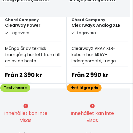
Chord Company
Chord Company
Clearway Power
ClearwayX Analog XLR
Lagervara
Lagervara
Många år av teknisk
ClearwayX ARAY XLR-
framgång har lett fram till
kabeln har ARAY-
en av de bästa
ledargeometri, tunga
strömkablarna i
OFC-ledare, uppgraderad
prisklassen.
XLPE-isolering och
Från
2 390 kr
Från
2 990 kr
dubbelskiktsskärmning.
Testvinnare
Nytt lägre pris
Innehållet kan inte
Innehållet kan inte
visas
visas