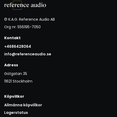
© K.A.G. Reference Audio AB
Org nr: 556195-7050
Kontakt
+4686428064
info@referenceaudio.se
Adress
Götgatan 35
11621 Stockholm
Köpvillkor
Allmänna köpvillkor
Lagerstatus