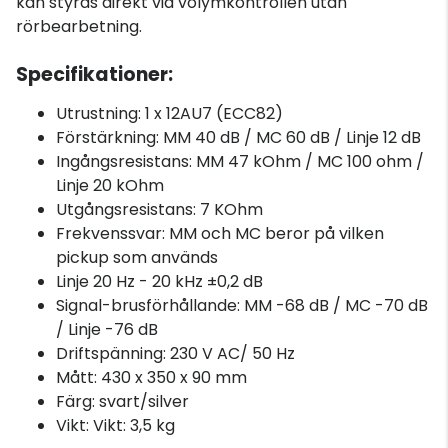
kan styras direkt via volymkontrollen utan
rörbearbetning.
Specifikationer:
Utrustning: 1 x 12AU7 (ECC82)
Förstärkning: MM 40 dB / MC 60 dB / Linje 12 dB
Ingångsresistans: MM 47 kOhm / MC 100 ohm /
Linje 20 kOhm
Utgångsresistans: 7 KOhm
Frekvenssvar: MM och MC beror på vilken
pickup som används
Linje 20 Hz - 20 kHz ±0,2 dB
Signal-brusförhållande: MM -68 dB / MC -70 dB
/ Linje -76 dB
Driftspänning: 230 V AC/ 50 Hz
Mått: 430 x 350 x 90 mm
Färg: svart/silver
Vikt: Vikt: 3,5 kg