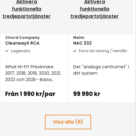
Aktivera
Aktivera
funktionella
funktionella
tredjepartstjänster
tredjepartstjänster
Chord Company
Naim
ClearwayX RCA
NAC 332
Lagervara
Finns för visning / hemlån
What Hi-Fi? Prisvinnare
Det "analoga centrumet" i
2017, 2018, 2019, 2020, 2021,
ditt system
2022 och 2025– Bästa
analoga signalkabeln för
£100+.
Från
1 990 kr/par
99 990 kr
Visa alla (8)