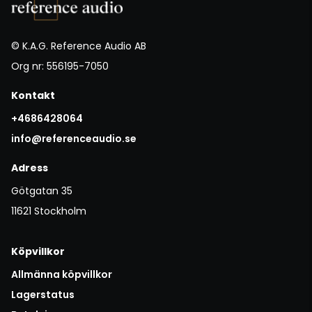
© K.A.G. Reference Audio AB
Org nr: 556195-7050
Kontakt
+4686428064
info@referenceaudio.se
Adress
Götgatan 35
11621 Stockholm
Köpvillkor
Allmänna köpvillkor
Lagerstatus