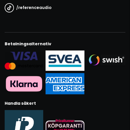
/
referenceaudio
Betalningsalternativ
Handla säkert