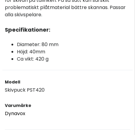
för skivan på tallriken. På så sätt kan särskilt
problematiskt plåtmaterial bättre skannas. Passar
alla skivspelare.
Specifikationer:
Diameter: 80 mm
Höjd: 40mm
Ca vikt: 420 g
Modell
Skivpuck PST420
Varumärke
Dynavox