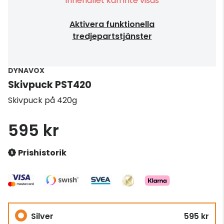
Innehållet kan inte visas
Aktivera funktionella
tredjepartstjänster
DYNAVOX
Skivpuck PST420
Skivpuck på 420g
595 kr
Prishistorik
Silver
595 kr