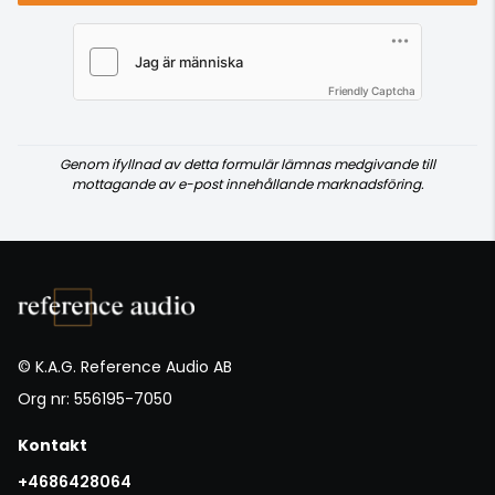
Friendly Captcha
Genom ifyllnad av detta formulär lämnas medgivande till
mottagande av e-post innehållande marknadsföring.
© K.A.G. Reference Audio AB
Org nr: 556195-7050
Kontakt
+4686428064