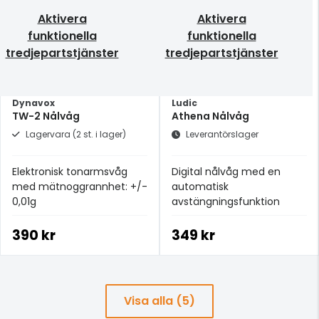
Aktivera
Aktivera
funktionella
funktionella
tredjepartstjänster
tredjepartstjänster
Dynavox
Ludic
TW-2 Nålvåg
Athena Nålvåg
Lagervara (2 st. i lager)
Leverantörslager
Elektronisk tonarmsvåg
Digital nålvåg med en
med mätnoggrannhet: +/-
automatisk
0,01g
avstängningsfunktion
390 kr
349 kr
Visa alla (5)