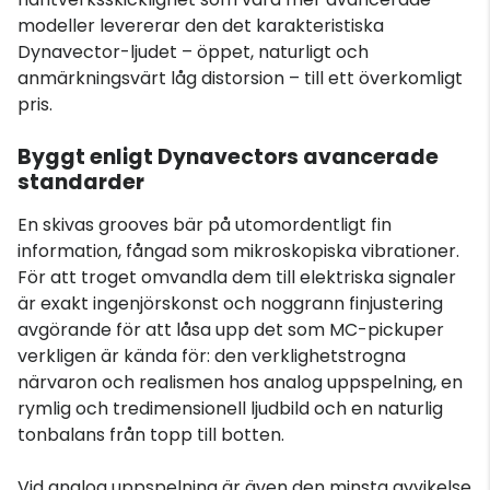
modeller levererar den det karakteristiska
Dynavector-ljudet – öppet, naturligt och
anmärkningsvärt låg distorsion – till ett överkomligt
pris.
Byggt enligt Dynavectors avancerade
standarder
En skivas grooves bär på utomordentligt fin
information, fångad som mikroskopiska vibrationer.
För att troget omvandla dem till elektriska signaler
är exakt ingenjörskonst och noggrann finjustering
avgörande för att låsa upp det som MC-pickuper
verkligen är kända för: den verklighetstrogna
närvaron och realismen hos analog uppspelning, en
rymlig och tredimensionell ljudbild och en naturlig
tonbalans från topp till botten.
Vid analog uppspelning är även den minsta avvikelse