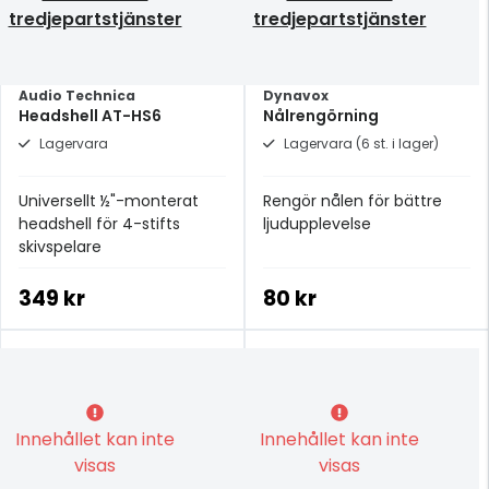
tredjepartstjänster
tredjepartstjänster
Audio Technica
Dynavox
Headshell AT-HS6
Nålrengörning
Lagervara
Lagervara (6 st. i lager)
Universellt ½"-monterat
Rengör nålen för bättre
headshell för 4-stifts
ljudupplevelse
skivspelare
349 kr
80 kr
Innehållet kan inte
Innehållet kan inte
visas
visas