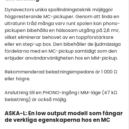
Dynavectors unika spollindningsteknik möjliggör
högpresterande MC-pickuper. Genom att linda en
ultratunn tråd många varv runt spolen kan phono-
pickupen bibehålla en hälsosam utgång på 2,8 mV,
vilket eliminerar behovet av en toppförstärkare
eller en step-up box. Den bibehåller de ljudmässiga
fördelarna med en MC-pickup samtidigt som den
erbjuder användarvänligheten hos en MM-pickup.
Rekommenderad belastningsimpedans är 1 000 Ω
eller högre.
Anslutning till en PHONO-ingång i MM-läge (47 kΩ
belastning) är också möjlig.
ASKA-L: En low output modell som fångar
de verkliga egenskaperna hos en MC