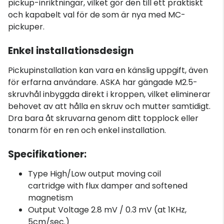
pickup-inriktningar, vilket gör den till ett praktiskt
och kapabelt val för de som är nya med MC-
pickuper.
Enkel install
ationsdesign
Pickupinstallation kan vara en känslig uppgift, även
för erfarna användare. ASKA har gängade M2.5-
skruvhål inbyggda direkt i kroppen, vilket eliminerar
behovet av att hålla en skruv och mutter samtidigt.
Dra bara åt skruvarna genom ditt topplock eller
tonarm för en ren och enkel installation.
Specifikationer:
Type High/Low output moving coil
cartridge with flux damper and softened
magnetism
Output Voltage 2.8 mV / 0.3 mV (at 1KHz,
5cm/sec.)