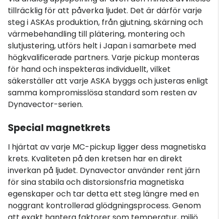
tillräcklig för att påverka ljudet. Det är därför varje
steg i ASKAs produktion, från gjutning, skärning och
värmebehandling till plätering, montering och
slutjustering, utförs helt i Japan i samarbete med
högkvalificerade partners. Varje pickup monteras
för hand och inspekteras individuellt, vilket
säkerställer att varje ASKA byggs och justeras enligt
samma kompromisslösa standard som resten av
Dynavector-serien.
Special magnetkrets
I hjärtat av varje MC-pickup ligger dess magnetiska
krets. Kvaliteten på den kretsen har en direkt
inverkan på ljudet. Dynavector använder rent järn
för sina stabila och distorsionsfria magnetiska
egenskaper och tar detta ett steg längre med en
noggrant kontrollerad glödgningsprocess. Genom
att exakt hantera faktorer som temperatur, miljö