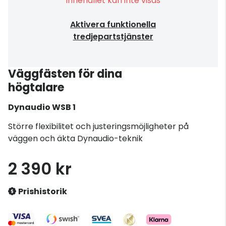
Innehållet kan inte visas
Aktivera funktionella
tredjepartstjänster
Väggfästen för dina
högtalare
Dynaudio
WSB 1
Större flexibilitet och justeringsmöjligheter på
väggen och äkta Dynaudio-teknik
2 390 kr
Prishistorik