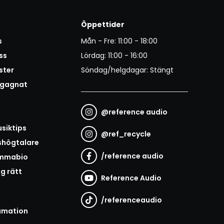
Öppettider
s
Mån - Fre: 11:00 - 18:00
ss
Lördag: 11:00 - 16:00
ster
Söndag/helgdagar: Stängt
egagnat
@
reference audio
t
siktips
@
ref_recycle
shögtalare
/
reference audio
emmabio
ag rätt
Reference Audio
/
referenceaudio
amation