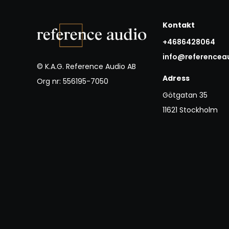
Kontakt
+4686428064
info@referencea
© K.A.G. Reference Audio AB
Adress
Org nr: 556195-7050
Götgatan 35
11621 Stockholm