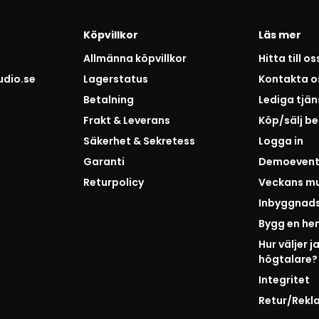
Köpvillkor
Läs mer
Allmänna köpvillkor
Hitta till os
udio.se
Lagerstatus
Kontakta o
Betalning
Lediga tjän
Frakt & Leverans
Köp/sälj b
Säkerhet & Sekretess
Logga in
Garanti
Demoeven
Returpolicy
Veckans mu
Inbyggnad
Bygg en h
Hur väljer j
högtalare?
Integritet
Retur/Rekl