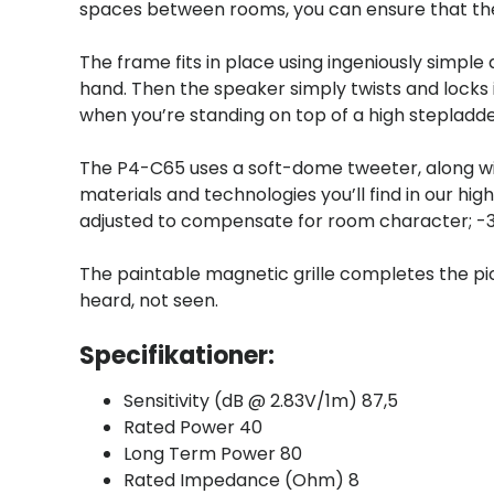
spaces between rooms, you can ensure that the au
The frame fits in place using ingeniously simple
hand. Then the speaker simply twists and locks 
when you’re standing on top of a high stepladde
The P4-C65 uses a soft-dome tweeter, along wi
materials and technologies you’ll find in our h
adjusted to compensate for room character; -3d
The paintable magnetic grille completes the pic
heard, not seen.
Specifikationer:
Sensitivity (dB @ 2.83V/1m) 87,5
Rated Power 40
Long Term Power 80
Rated Impedance (Ohm) 8