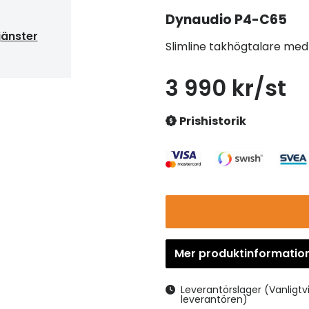
Dynaudio
P4-C65
jänster
Slimline takhögtalare me
3 990 kr/st
Prishistorik
Mer produktinformatio
Leverantörslager
(Vanligtv
leverantören)