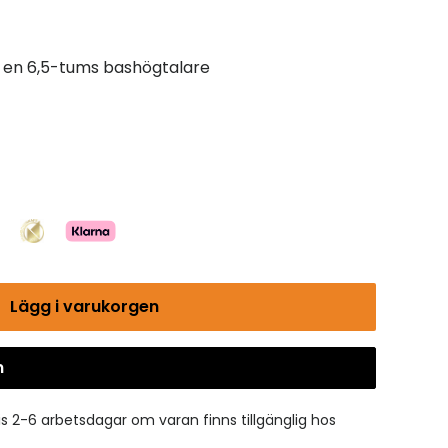
d en 6,5-tums bashögtalare
Lägg i varukorgen
n
Gå till kassan
is 2-6 arbetsdagar om varan finns tillgänglig hos