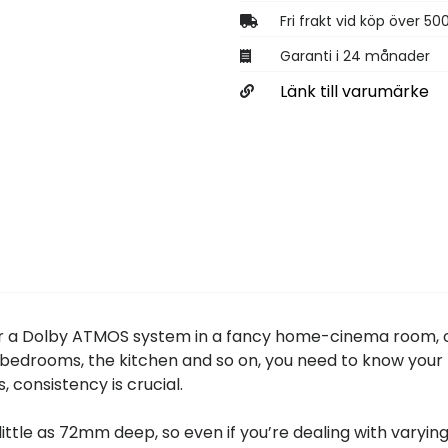
Fri frakt vid köp över 50
Garanti i 24 månader
Länk till varumärke
for a Dolby ATMOS system in a fancy home-cinema room, 
r bedrooms, the kitchen and so on, you need to know your
 consistency is crucial.
 little as 72mm deep, so even if you’re dealing with varyin