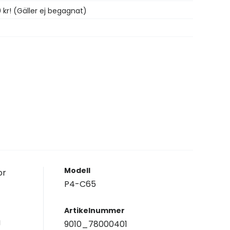
0 kr! (Gäller ej begagnat)
Modell
or
P4-C65
Artikelnummer
g
9010_78000401