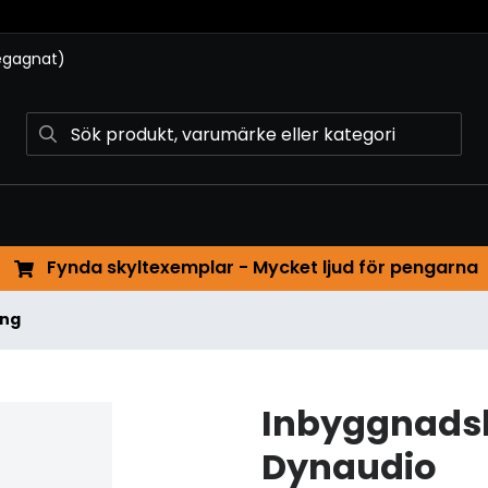
begagnat)
Fynda skyltexemplar - Mycket ljud för pengarna
ing
Inbyggnadsh
Dynaudio