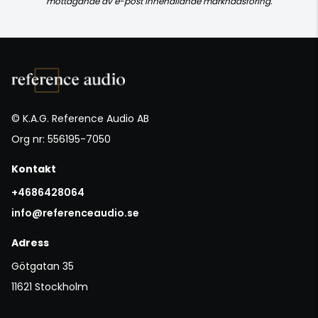
mottagande av e-post innehållande marknadsföring.
© K.A.G. Reference Audio AB
Org nr: 556195-7050
Kontakt
+4686428064
info@referenceaudio.se
Adress
Götgatan 35
11621 Stockholm