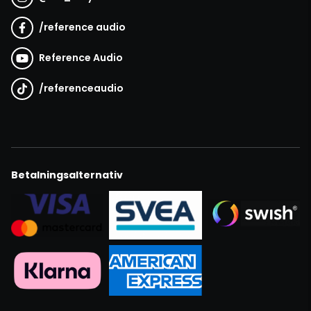
/
reference audio
Reference Audio
/
referenceaudio
Betalningsalternativ