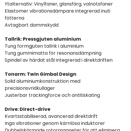
Ytalternativ: Vinylfaner, glansfärg, valnötsfaner
Elastomer vibrationsdämpare integrerad inuti
fötterna
Avtagbart dammskydd
Tallrik: Pressgjuten aluminium
Tung formgjuten tallrik i aluminium
Tung gummimatta för resonansdämpning
Spindel av härdat stål integrerad i direktdriften
Tonarm: Twin Gimbal Design
Solid aluminiumkonstruktion med
precisionsvridkullager
Justerbar trackingforce och antitiskating
Drive: Direct-drive
Kvartsstabiliserad, avancerad direktdrift
Inga vibrationer genom kärnlösa induktorer
Dubbelskärmade rotormagneter för att eliminera