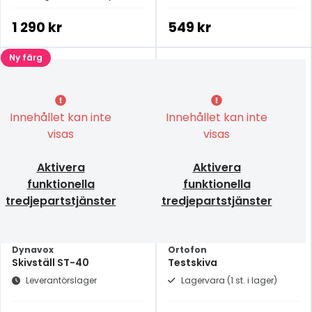
upp skuggorna runt din
skivspelare
1 290 kr
549 kr
Ny färg
Innehållet kan inte
Innehållet kan inte
visas
visas
Aktivera
Aktivera
funktionella
funktionella
tredjepartstjänster
tredjepartstjänster
Dynavox
Ortofon
Skivställ ST-40
Testskiva
Leverantörslager
Lagervara (1 st. i lager)