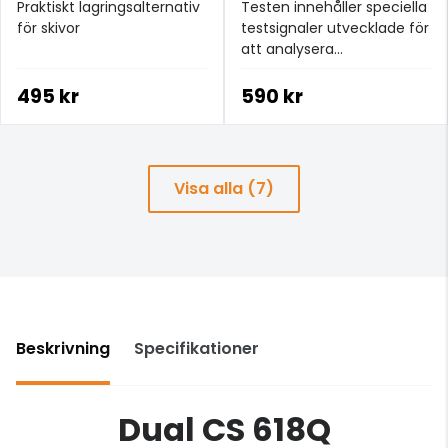
Praktiskt lagringsalternativ
Testen innehåller speciella
för skivor
testsignaler utvecklade för
att analysera
pickuprestanda såväl som
dess interaktion med din
495 kr
590 kr
tonarm och skivspelare.
Visa alla (7)
Beskrivning
Specifikationer
Dual CS 618Q