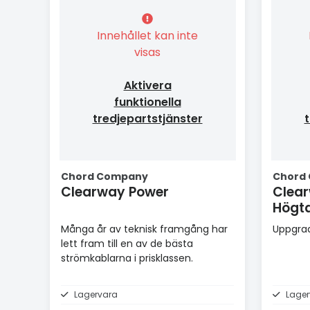
Innehållet kan inte
visas
Aktivera
funktionella
tredjepartstjänster
t
Chord Company
Chord
Clearway Power
Clea
Högta
Många år av teknisk framgång har
Uppgrad
lett fram till en av de bästa
strömkablarna i prisklassen.
Lagervara
Lager