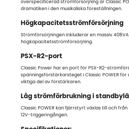
överspecificerad strömförsörjning är Classic 
dramatiken i den musikaliska föreställningen.
Högkapacitetsströmförsörjning
Strömförsörjningen inkluderar en massiv 408VA 
högkapacitetsströmförsörjning.
PSX-R2-port
Classic Power har en port för PSX-R2-strömförsö
spänningsförstärkarsteget i Classic POWER för at
viktiga del av förstärkaren.
Låg strömförbrukning i standbyl
Classic POWER kan fjärrstyrt växlas till och fr
12V-triggeringången.