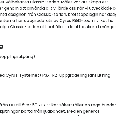
et välbekanta Classic-serien. Målet var att skapa ett
r genom att använda allt vi lärde oss när vi utvecklade 
nta designen från Classic-serien. Kretstopologin har des
enterna har uppgraderats av Cyrus R&D-team, vilket har
älpa Classic-serien att behålla en lojal fanskara i många 
g
kopplingsutgång)
med Cyrus-systemet) PSX-R2-uppgraderingsanslutning
ån DC till över 50 kHz, vilket säkerställer en regelbunde
kjutningar borta från ljudbandet. Med en generös,