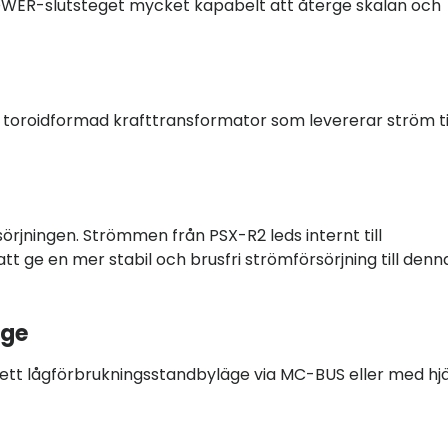
POWER-slutsteget mycket kapabelt att återge skalan och
toroidformad krafttransformator som levererar ström ti
rjningen. Strömmen från PSX-R2 leds internt till
t ge en mer stabil och brusfri strömförsörjning till denn
äge
ån ett lågförbrukningsstandbyläge via MC-BUS eller med hj