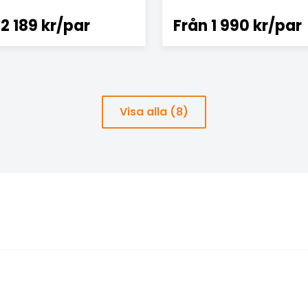
2 189 kr/par
Från
1 990 kr/par
Visa alla (8)