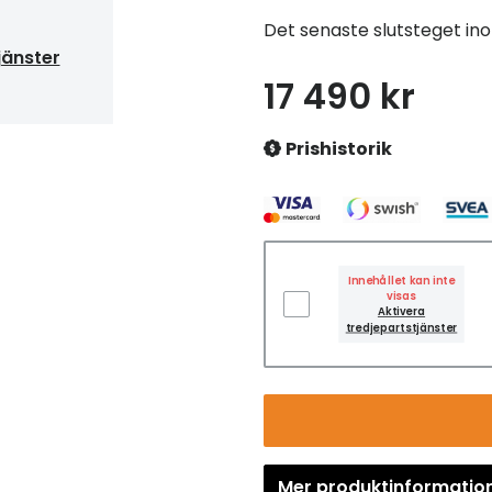
Det senaste slutsteget in
jänster
17 490 kr
Prishistorik
Innehållet kan inte
visas
Aktivera
tredjepartstjänster
Mer produktinformatio