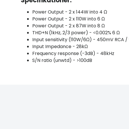
Specifikationer:
Power Output - 2 x 144W into 4 Ω
Power Output - 2 x 110W into 6 Ω
Power Output - 2 x 87W into 8 Ω
THD+N (1kHz, 2/3 power) - <0.002% 6 Ω
Input sensitivity (110W/6Ω) - 450mV RCA 
Input Impedance - 28kΩ
Frequency response (-3dB) - 48kHz
S/N ratio (unwtd) - >100dB