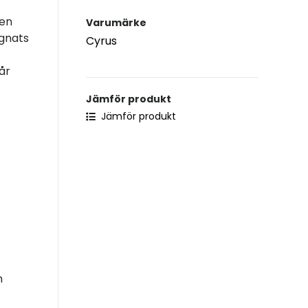
den
Varumärke
ignats
Cyrus
år
Jämför produkt
Jämför produkt
n