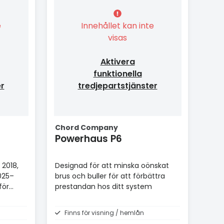
e
Innehållet kan inte
visas
Aktivera
funktionella
er
tredjepartstjänster
Chord Company
Powerhaus P6
 2018,
Designad för att minska oönskat
025–
brus och buller för att förbättra
för
prestandan hos ditt system
Finns för visning / hemlån