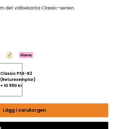
om det välbekanta Classic-serien.
Classic PSX-R2
(Returexemplar)
+ 10 990 kr
Lägg i varukorgen
n
Gå till kassan