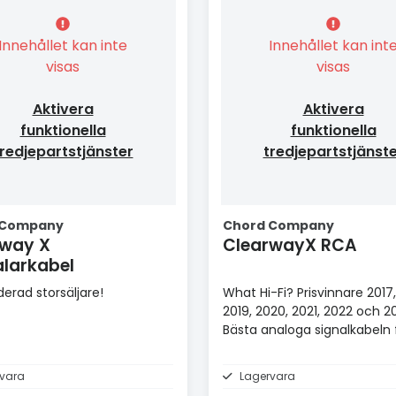
Innehållet kan inte
Innehållet kan int
visas
visas
Aktivera
Aktivera
funktionella
funktionella
redjepartstjänster
tredjepartstjänst
 Company
Chord Company
rway X
ClearwayX RCA
larkabel
erad storsäljare!
What Hi-Fi? Prisvinnare 2017,
2019, 2020, 2021, 2022 och 2
Bästa analoga signalkabeln 
£100+.
vara
Lagervara