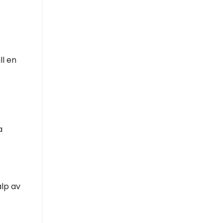
ll en
a
älp av