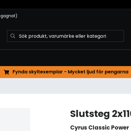
begagnat)
Fynda skyltexemplar - Mycket ljud för pengarna
Slutsteg 2x1
Cyrus
Classic Power