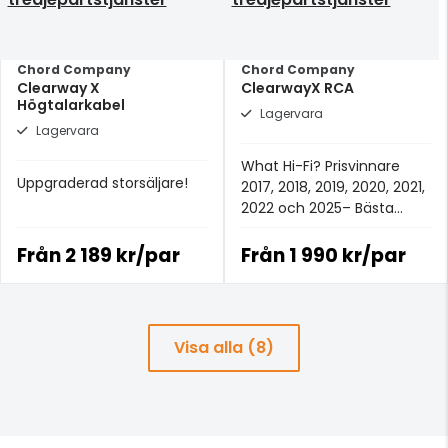
Chord Company
Chord Company
Clearway X
ClearwayX RCA
Högtalarkabel
Lagervara
Lagervara
What Hi-Fi? Prisvinnare
Uppgraderad storsäljare!
2017, 2018, 2019, 2020, 2021,
2022 och 2025– Bästa
analoga signalkabeln för
£100+.
Från
2 189 kr/par
Från
1 990 kr/par
Visa alla (8)