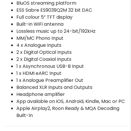
BluOS streaming platform
ESS Sabre ES9039Q2M 32 bit DAC
Full colour 5” TFT display
Built-in WiFi antenna
Lossless music up to 24-bit/192kHz
MM/MC Phono Input
4 x Analogue Inputs
2 x Digital Optical Inputs
2 x Digital Coaxial Inputs
1 x Asynchronous USB-B Input
1 x HDMI eARC Input
1 x Analogue Preamplifier Out
Balanced XLR Inputs and Outputs
Headphone amplifier
App available on iOS, Android, Kindle, Mac or PC
Apple Airplay2, Roon Ready & MQA Decoding
Built-In