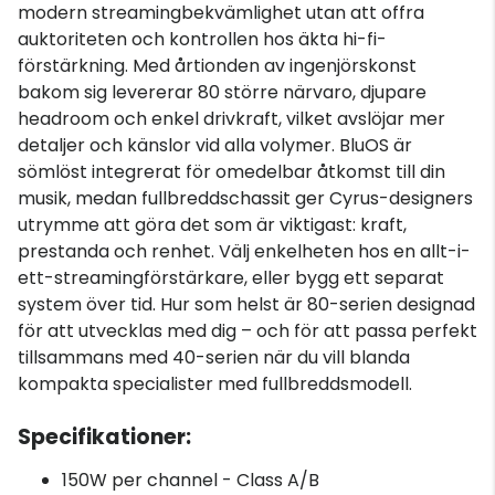
modern streamingbekvämlighet utan att offra
auktoriteten och kontrollen hos äkta hi-fi-
förstärkning. Med årtionden av ingenjörskonst
bakom sig levererar 80 större närvaro, djupare
headroom och enkel drivkraft, vilket avslöjar mer
detaljer och känslor vid alla volymer. BluOS är
sömlöst integrerat för omedelbar åtkomst till din
musik, medan fullbreddschassit ger Cyrus-designers
utrymme att göra det som är viktigast: kraft,
prestanda och renhet. Välj enkelheten hos en allt-i-
ett-streamingförstärkare, eller bygg ett separat
system över tid. Hur som helst är 80-serien designad
för att utvecklas med dig – och för att passa perfekt
tillsammans med 40-serien när du vill blanda
kompakta specialister med fullbreddsmodell.
Specifikationer:
150W per channel - Class A/B