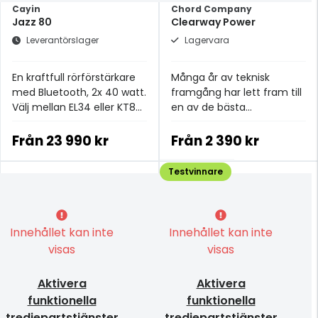
Cayin
Chord Company
Jazz 80
Clearway Power
Leverantörslager
Lagervara
En kraftfull rörförstärkare
Många år av teknisk
med Bluetooth, 2x 40 watt.
framgång har lett fram till
Välj mellan EL34 eller KT88
en av de bästa
rör.
strömkablarna i
prisklassen.
Från
23 990 kr
Från
2 390 kr
Testvinnare
Innehållet kan inte
Innehållet kan inte
visas
visas
Aktivera
Aktivera
funktionella
funktionella
tredjepartstjänster
tredjepartstjänster