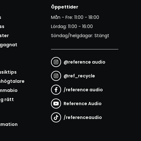
Öppettider
s
Mån - Fre: 11:00 - 18:00
ss
Lördag: 11:00 - 16:00
ster
Söndag/helgdagar: Stängt
egagnat
@
reference audio
t
siktips
@
ref_recycle
shögtalare
/
reference audio
emmabio
ag rätt
Reference Audio
/
referenceaudio
amation