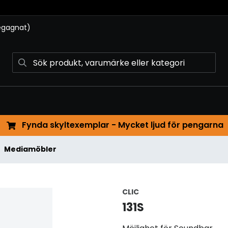
begagnat)
Fynda skyltexemplar - Mycket ljud för pengarna
Mediamöbler
CLIC
131S