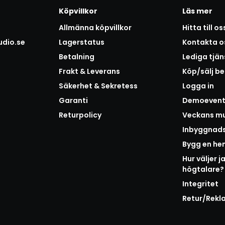
Köpvillkor
Läs mer
Allmänna köpvillkor
Hitta till os
udio.se
Lagerstatus
Kontakta o
Betalning
Lediga tjän
Frakt & Leverans
Köp/sälj b
Säkerhet & Sekretess
Logga in
Garanti
Demoeven
Returpolicy
Veckans mu
Inbyggnad
Bygg en h
Hur väljer j
högtalare?
Integritet
Retur/Rekl