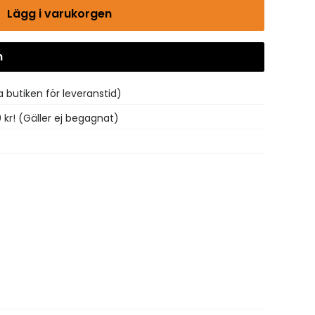
Lägg i varukorgen
n
Gå till kassan
 butiken för leveranstid)
0 kr! (Gäller ej begagnat)