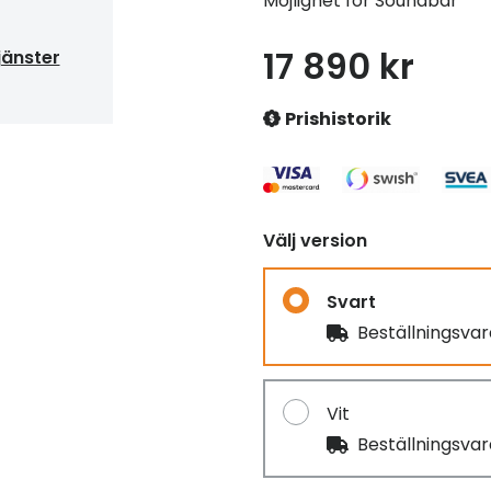
Möjlighet för Soundbar
17 890 kr
jänster
Prishistorik
Välj version
Svart
Beställningsva
Vit
Beställningsva