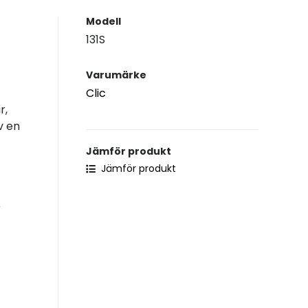
Modell
131S
Varumärke
Clic
r,
v en
Jämför produkt
Jämför produkt
r