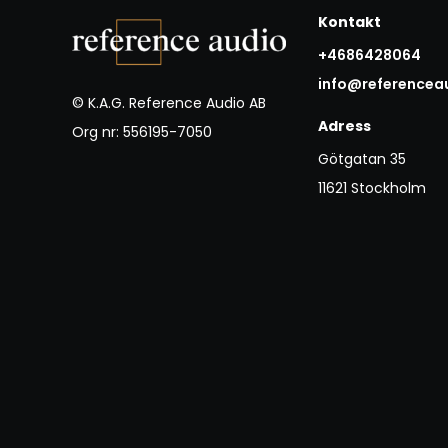
Kontakt
+4686428064
info@referencea
© K.A.G. Reference Audio AB
Adress
Org nr: 556195-7050
Götgatan 35
11621 Stockholm