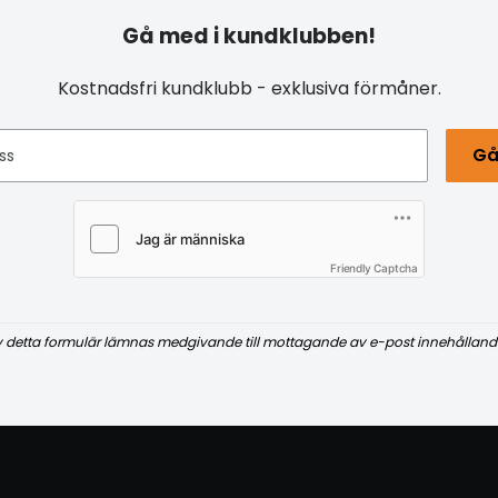
Gå med i kundklubben!
Kostnadsfri kundklubb - exklusiva förmåner.
Gå
ss
Friendly Captcha
v detta formulär lämnas medgivande till mottagande av e-post innehålland