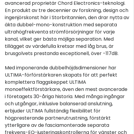
avancerad proprietär Chord Electronics-teknologi.
En produkt av tre decennier av forskning, design och
ingenjörskonst här i Storbritannien, den drar nytta av
äkta dubbel-mono-konstruktion med separata
ultrahögfrekventa strömförsörjningar för varje
kanal, vilket ger bästa möjliga separation. Med
tillägget av värdefulla kretsar med låg brus, är
brusgolvets prestanda exceptionell, över -117dB.
Med imponerande dubbelhöjdsdimensioner har
ULTIMA-förförstärkaren skapats för att perfekt
komplettera flaggskeppet ULTIMA
monoeffektförstärkare, även den mest avancerade
i företagets 30-åriga historia. Med många ingångar
och utgångar, inklusive balanserad anslutning,
erbjuder ULTIMA fullständig flexibilitet för
högpresterande partnerutrustning, förstärkt
ytterligare av de fasciamonterade separata
frekvens-EQ-justeringskontrollerna för vänster och