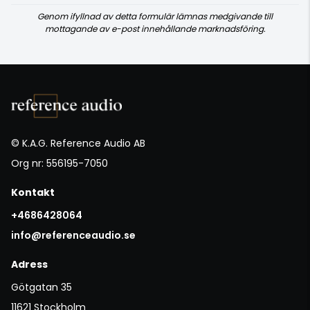
Genom ifyllnad av detta formulär lämnas medgivande till
mottagande av e-post innehållande marknadsföring.
© K.A.G. Reference Audio AB
Org nr: 556195-7050
Kontakt
+4686428064
info@referenceaudio.se
Adress
Götgatan 35
11621 Stockholm