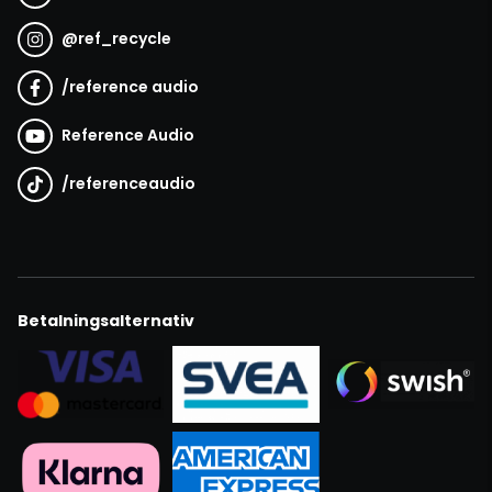
@
ref_recycle
/
reference audio
Reference Audio
/
referenceaudio
Betalningsalternativ