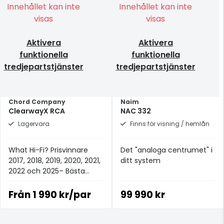
Innehållet kan inte
Innehållet kan inte
visas
visas
Aktivera
Aktivera
funktionella
funktionella
tredjepartstjänster
tredjepartstjänster
Chord Company
Naim
ClearwayX RCA
NAC 332
Lagervara
Finns för visning / hemlån
What Hi-Fi? Prisvinnare
Det "analoga centrumet" i
2017, 2018, 2019, 2020, 2021,
ditt system
2022 och 2025– Bästa
analoga signalkabeln för
£100+.
Från
1 990 kr/par
99 990 kr