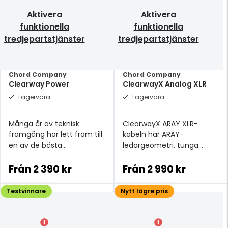
Aktivera
Aktivera
funktionella
funktionella
tredjepartstjänster
tredjepartstjänster
Chord Company
Chord Company
Clearway Power
ClearwayX Analog XLR
Lagervara
Lagervara
Många år av teknisk
ClearwayX ARAY XLR-
framgång har lett fram till
kabeln har ARAY-
en av de bästa
ledargeometri, tunga
strömkablarna i
OFC-ledare, uppgraderad
prisklassen.
XLPE-isolering och
Från
2 390 kr
Från
2 990 kr
dubbelskiktsskärmning.
Testvinnare
Nytt lägre pris