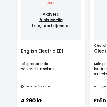
visas
Aktivera
funktionella
tredjepartstjänster
t
Chord
English Electric EE1
Clea
Högpresterande
Många å
nätverksbrusisolator
lett fra
strömka
Leverantörslager
Lager
4 290 kr
Från