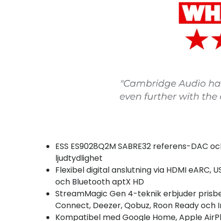
ESS ES9028Q2M SABRE32 referens-DAC och
ljudtydlighet
Flexibel digital anslutning via HDMI eARC, 
och Bluetooth aptX HD
StreamMagic Gen 4-teknik erbjuder prisbel
Connect, Deezer, Qobuz, Roon Ready och I
Kompatibel med Google Home, Apple AirP