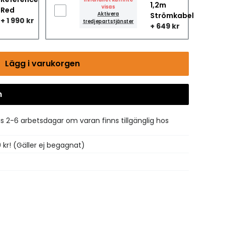
1,2m
visas
Red
Aktivera
Strömkabel
+ 1 990 kr
tredjepartstjänster
+ 649 kr
Lägg i varukorgen
n
Gå till kassan
is 2-6 arbetsdagar om varan finns tillgänglig hos
0 kr! (Gäller ej begagnat)