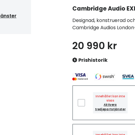
Cambridge Audio
EX
jänster
Designad, konstruerad och
Cambridge Audios Londo
20 990 kr
Prishistorik
Innehållet kan inte
visas
Aktivera
tredjepartstjänster
Innehållet kan inte