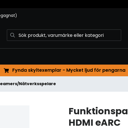
begagnat)
Fynda skyltexemplar - Mycket ljud för pengarna
reamers/Nätverksspelare
Funktionsp
HDMI eARC