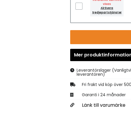
visas
Aktivera
tredjepartstjänster
Mer produktinformatio
Leverantörslager
(Vanligtv
leverantören)
Fri frakt vid köp över 50
Garanti i 24 månader
Länk till varumärke