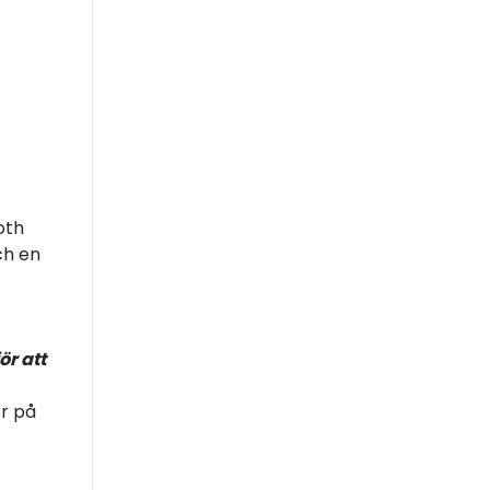
oth
ch en
ör att
er på