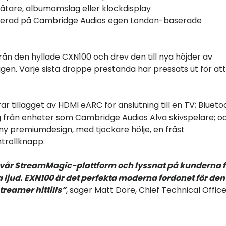
tare, albumomslag eller klockdisplay
imerad på Cambridge Audios egen London-baserade
ån den hyllade CXN100 och drev den till nya höjder av
en. Varje sista droppe prestanda har pressats ut för att
r tillägget av HDMI eARC för anslutning till en TV; Blueto
g från enheter som Cambridge Audios Alva skivspelare; o
n ny premiumdesign, med tjockare hölje, en fräst
trollknapp.
pa vår StreamMagic-plattform och lyssnat på kunderna f
ljud. EXN100 är det perfekta moderna fordonet för den
eamer hittills”
, säger Matt Dore, Chief Technical Offic