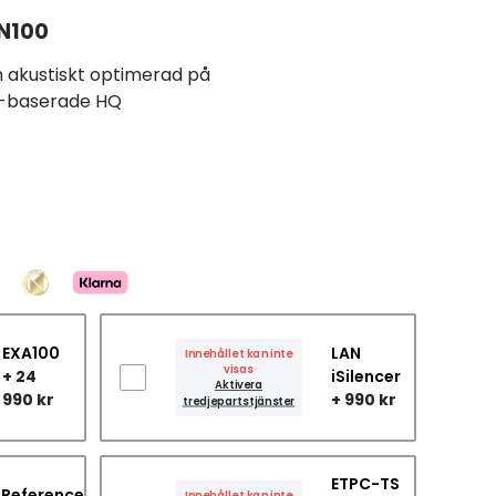
N100
 akustiskt optimerad på
n-baserade HQ
EXA100
LAN
Innehållet kan inte
visas
+ 24
iSilencer
Aktivera
990 kr
+ 990 kr
tredjepartstjänster
ETPC-TS
Reference
Innehållet kan inte