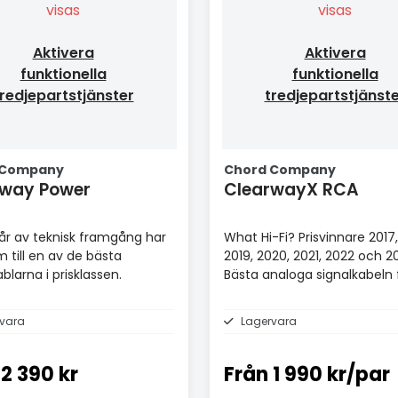
visas
visas
Aktivera
Aktivera
funktionella
funktionella
redjepartstjänster
tredjepartstjänst
 Company
Chord Company
rway Power
ClearwayX RCA
r av teknisk framgång har
What Hi-Fi? Prisvinnare 2017,
m till en av de bästa
2019, 2020, 2021, 2022 och 2
blarna i prisklassen.
Bästa analoga signalkabeln 
£100+.
vara
Lagervara
2 390 kr
Från
1 990 kr/par