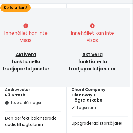
Kolla priset!
Innehållet kan inte
Innehållet kan inte
visas
visas
Aktivera
Aktivera
funktionella
funktionella
tredjepartstjänster
tredjepartstjänster
Audiovector
Chord Company
R3 Arreté
Clearway X
Högtalarkabel
Leverantörslager
Lagervara
Den perfekt balanserade
Uppgraderad storsäljare!
audiofilhögtalaren