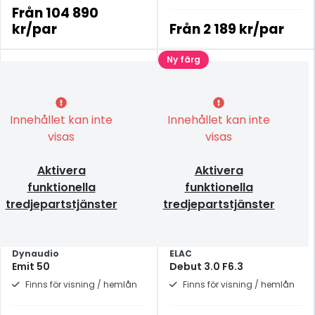
Från
104 890
kr/par
Från
2 189 kr/par
Ny färg
Innehållet kan inte
Innehållet kan inte
visas
visas
Aktivera
Aktivera
funktionella
funktionella
tredjepartstjänster
tredjepartstjänster
Dynaudio
ELAC
Emit 50
Debut 3.0 F6.3
Finns för visning / hemlån
Finns för visning / hemlån