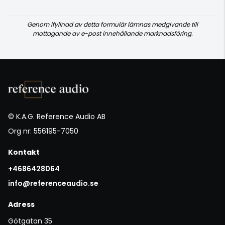
Genom ifyllnad av detta formulär lämnas medgivande till
mottagande av e-post innehållande marknadsföring.
© K.A.G. Reference Audio AB
Org nr: 556195-7050
Kontakt
+4686428064
info@referenceaudio.se
Adress
Götgatan 35