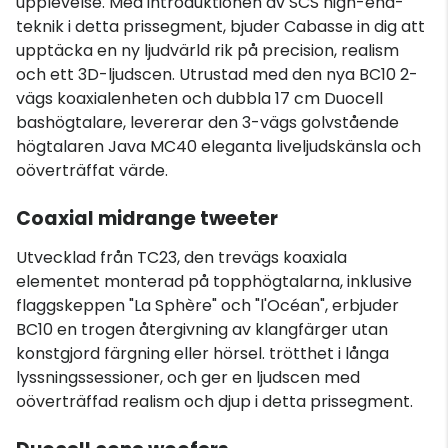
upplevelse. Med introduktionen av SCS high-end-
teknik i detta prissegment, bjuder Cabasse in dig att
upptäcka en ny ljudvärld rik på precision, realism
och ett 3D-ljudscen. Utrustad med den nya BC10 2-
vägs koaxialenheten och dubbla 17 cm Duocell
bashögtalare, levererar den 3-vägs golvstående
högtalaren Java MC40 eleganta liveljudskänsla och
oöverträffat värde.
Coaxial midrange tweeter
Utvecklad från TC23, den trevägs koaxiala
elementet monterad på topphögtalarna, inklusive
flaggskeppen "La Sphère" och "l'Océan", erbjuder
BC10 en trogen återgivning av klangfärger utan
konstgjord färgning eller hörsel. trötthet i långa
lyssningssessioner, och ger en ljudscen med
oöverträffad realism och djup i detta prissegment.