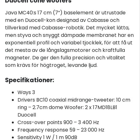
Duocell cone woofers
Java MC40:s 17 cm (7”) baselement är utrustade
med en Duocell-kon designad av Cabasse och
tillverkad med Cabasse-robotik. Det mycket lätta,
men styva och snyggt dämpade membranet har en
exponentiell profil och variabel tjocklek, för att få ut
det mesta av de långslagsmotorer och kraftfulla
magneter. De ger den fulla precision och vitalitet
som krävs för högtroget, levande ljud.
Specifikationer:
Ways 3
Drivers BC10 coaxial midrange-tweeter: 10 cm
ring – 2.7cm dome Woofer: 2 x 17MD18LB1
Duocell
Cross-over points 900 – 3 400 Hz
Frequency response 59 – 23 000 Hz
Sensitivity 1 W / 1 m 90dB