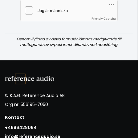
Friendly Captcha
Genom ifyllnad av detta formulär lämnas medgivande till
mottagande av e-post innehållande marknadsföring.
© K.A.G. Reference Audio AB
Org nr: 556195-7050
Kontakt
+4686428064
info@referenceaudio.se