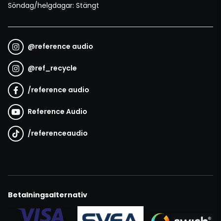
Söndag/helgdagar: Stängt
@
reference audio
@
ref_recycle
/
reference audio
Reference Audio
/
referenceaudio
Betalningsalternativ