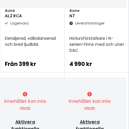
Aune
Aune
AL2 RCA
N7
Lagervara
Leverantörslager
Detaljerad, välbalanserad
Hörlursförstärkare i N-
och bred ljudbild.
serien! Finns med och utan
DAC
Från
399 kr
4 990 kr
Innehållet kan inte
Innehållet kan inte
visas
visas
Aktivera
Aktivera
funktionella
funktionella