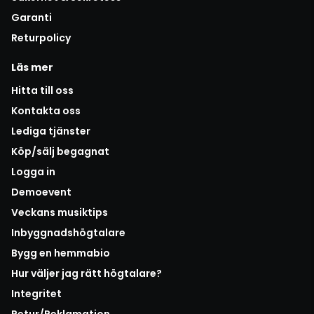
Garanti
Returpolicy
Läs mer
Hitta till oss
Kontakta oss
Lediga tjänster
Köp/sälj begagnat
Logga in
Demoevent
Veckans musiktips
Inbyggnadshögtalare
Bygg en hemmabio
Hur väljer jag rätt högtalare?
Integritet
Retur/Reklamation