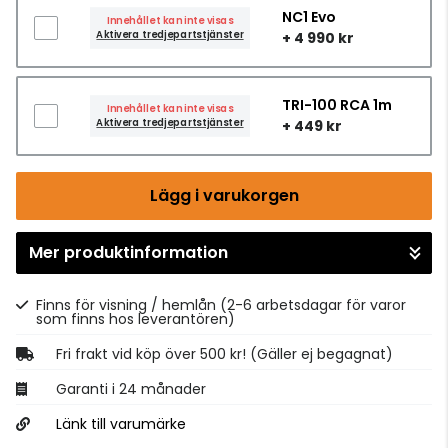
NC1 Evo
Innehållet kan inte visas
Aktivera tredjepartstjänster
+ 4 990 kr
TRI-100 RCA 1m
Innehållet kan inte visas
Aktivera tredjepartstjänster
+ 449 kr
Lägg i varukorgen
Mer produktinformation
Gå till kassan
Finns för visning / hemlån
(2-6 arbetsdagar för varor
som finns hos leverantören)
Fri frakt vid köp över 500 kr! (Gäller ej begagnat)
Garanti i 24 månader
Länk till varumärke