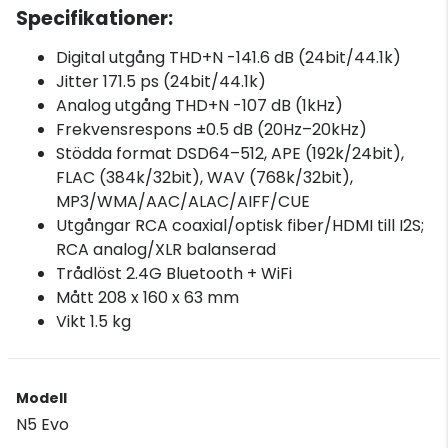
Specifikationer:
Digital utgång THD+N -141.6 dB (24bit/44.1k)
Jitter 171.5 ps (24bit/44.1k)
Analog utgång THD+N -107 dB (1kHz)
Frekvensrespons ±0.5 dB (20Hz–20kHz)
Stödda format DSD64–512, APE (192k/24bit),
FLAC (384k/32bit), WAV (768k/32bit),
MP3/WMA/AAC/ALAC/AIFF/CUE
Utgångar RCA coaxial/optisk fiber/HDMI till I2S;
RCA analog/XLR balanserad
Trådlöst 2.4G Bluetooth + WiFi
Mått 208 x 160 x 63 mm
Vikt 1.5 kg
Modell
N5 Evo