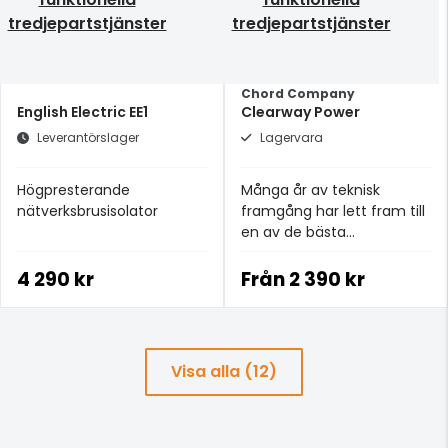
tredjepartstjänster
tredjepartstjänster
Chord Company
English Electric EE1
Clearway Power
Leverantörslager
Lagervara
Högpresterande
Många år av teknisk
nätverksbrusisolator
framgång har lett fram till
en av de bästa
strömkablarna i
prisklassen.
4 290 kr
Från
2 390 kr
Visa alla (12)