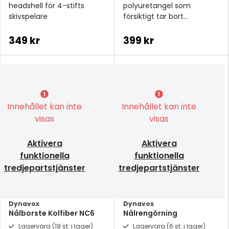
headshell för 4-stifts
polyuretangel som
skivspelare
försiktigt tar bort
smutspartiklar från nålen
349 kr
399 kr
Innehållet kan inte
Innehållet kan inte
visas
visas
Aktivera
Aktivera
funktionella
funktionella
tredjepartstjänster
tredjepartstjänster
Dynavox
Dynavox
Nålborste Kolfiber NC6
Nålrengörning
Lagervara (19 st. i lager)
Lagervara (6 st. i lager)