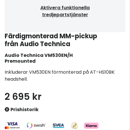
Aktivera funktionella
tredjepartstjänster
Färdigmonterad MM-pickup
från Audio Technica
Audio Technica
VM530EN/H
Premounted
Inkluderar VM530EN förmonterad på AT-HS10BK
headshell.
2 695 kr
Prishistorik