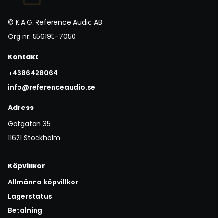
© K.A.G. Reference Audio AB
Org nr: 556195-7050
Kontakt
+4686428064
info@referenceaudio.se
Adress
Götgatan 35
11621 Stockholm
Köpvillkor
Allmänna köpvillkor
Lagerstatus
Betalning