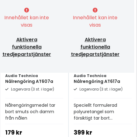
Innehållet kan inte
Innehållet kan inte
visas
visas
Aktivera
Aktivera
funktionella
funktionella
tredjepartstjänster
tredjepartstjänster
Audio Technica
Audio Technica
Nålrengöring AT607a
Nålrengöring AT617a
Lagervara (3 st. i lager)
Lagervara (3 st. i lager)
Nålrengöringsmedel tar
Speciellt formulerad
bort smuts och damm
polyuretangel som
från nålen
försiktigt tar bort
smutspartiklar från nålen
179 kr
399 kr