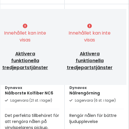
Innehållet kan inte
Innehållet kan inte
visas
visas
Aktivera
Aktivera
funktionella
funktionella
tredjepartstjänster
tredjepartstjänster
Dynavox
Dynavox
Nålborste Kolfiber NC6
Nålrengörning
Lagervara (21 st. i lager)
Lagervara (6 st. i lager)
Det perfekta tillbehöret för
Rengör nålen för bättre
att rengöra nålen på
ljudupplevelse
vinylspelarens pickup.