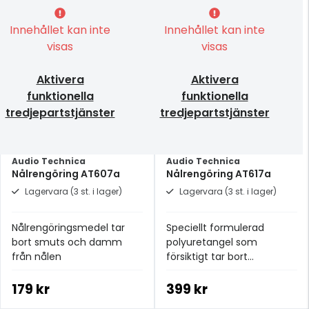
Innehållet kan inte
Innehållet kan inte
visas
visas
Aktivera
Aktivera
funktionella
funktionella
tredjepartstjänster
tredjepartstjänster
Audio Technica
Audio Technica
Nålrengöring AT607a
Nålrengöring AT617a
Lagervara (3 st. i lager)
Lagervara (3 st. i lager)
Nålrengöringsmedel tar
Speciellt formulerad
bort smuts och damm
polyuretangel som
från nålen
försiktigt tar bort
smutspartiklar från nålen
179 kr
399 kr