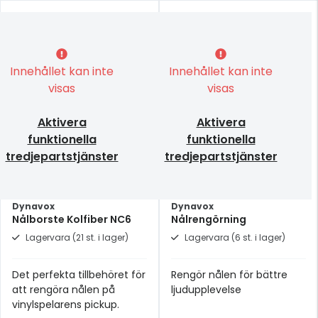
Innehållet kan inte
Innehållet kan inte
visas
visas
Aktivera
Aktivera
funktionella
funktionella
tredjepartstjänster
tredjepartstjänster
Dynavox
Dynavox
Nålborste Kolfiber NC6
Nålrengörning
Lagervara (21 st. i lager)
Lagervara (6 st. i lager)
Det perfekta tillbehöret för
Rengör nålen för bättre
att rengöra nålen på
ljudupplevelse
vinylspelarens pickup.