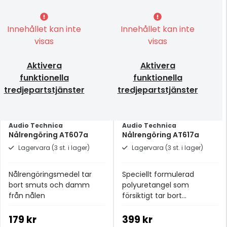
Innehållet kan inte
Innehållet kan inte
visas
visas
Aktivera
Aktivera
funktionella
funktionella
tredjepartstjänster
tredjepartstjänster
Audio Technica
Audio Technica
Nålrengöring AT607a
Nålrengöring AT617a
Lagervara (3 st. i lager)
Lagervara (3 st. i lager)
Nålrengöringsmedel tar
Speciellt formulerad
bort smuts och damm
polyuretangel som
från nålen
försiktigt tar bort
smutspartiklar från nålen
179 kr
399 kr