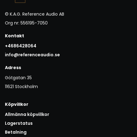
© K.A.G. Reference Audio AB
Org nr: 556195-7050
Kontakt
+4686428064
info@referenceaudio.se
Adress
Götgatan 35
11621 Stockholm
Köpvillkor
Allmänna köpvillkor
Lagerstatus
Betalning