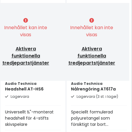
Innehållet kan inte
Innehållet kan inte
visas
visas
Aktivera
Aktivera
funktionella
funktionella
tredjepartstjänster
tredjepartstjänster
Audio Technica
Audio Technica
Headshell AT-HS6
Nålrengöring AT617a
Lagervara
Lagervara (3 st. i lager)
Universellt ½"-monterat
Speciellt formulerad
headshell för 4-stifts
polyuretangel som
skivspelare
försiktigt tar bort
smutspartiklar från nålen