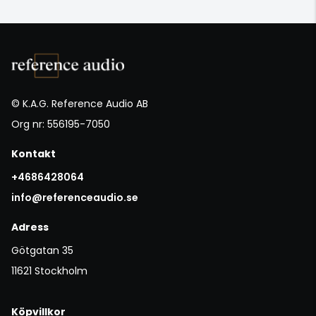
© K.A.G. Reference Audio AB
Org nr: 556195-7050
Kontakt
+4686428064
info@referenceaudio.se
Adress
Götgatan 35
11621 Stockholm
Köpvillkor