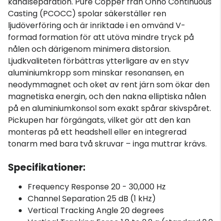
kanalseparation. Pure Copper från Ohno Continuous
Casting (PCOCC) spolar säkerställer ren
ljudöverföring och är inriktade i en omvänd V-
formad formation för att utöva mindre tryck på
nålen och därigenom minimera distorsion.
Ljudkvaliteten förbättras ytterligare av en styv
aluminiumkropp som minskar resonansen, en
neodymmagnet och oket av rent järn som ökar den
magnetiska energin, och den nakna elliptiska nålen
på en aluminiumkonsol som exakt spårar skivspåret.
Pickupen har förgängats, vilket gör att den kan
monteras på ett headshell eller en integrerad
tonarm med bara två skruvar – inga muttrar krävs.
Specifikationer:
Frequency Response 20 - 30,000 Hz
Channel Separation 25 dB (1 kHz)
Vertical Tracking Angle 20 degrees