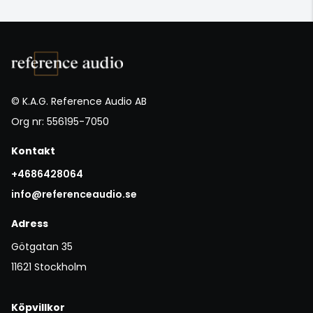
© K.A.G. Reference Audio AB
Org nr: 556195-7050
Kontakt
+4686428064
info@referenceaudio.se
Adress
Götgatan 35
11621 Stockholm
Köpvillkor