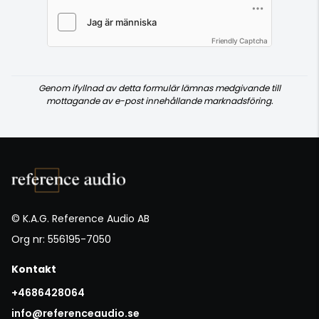
Friendly Captcha
Genom ifyllnad av detta formulär lämnas medgivande till
mottagande av e-post innehållande marknadsföring.
© K.A.G. Reference Audio AB
Org nr: 556195-7050
Kontakt
+4686428064
info@referenceaudio.se