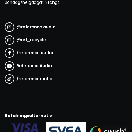
Söndag/helgdagar: Stängt
@
reference audio
@
ref_recycle
/
reference audio
Reference Audio
/
referenceaudio
Betalningsalternativ