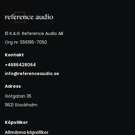
© K.A.G. Reference Audio AB
Org nr: 556195-7050
Kontakt
+4686428064
info@referenceaudio.se
Adress
Götgatan 35
11621 Stockholm
Köpvillkor
Allmänna köpvillkor