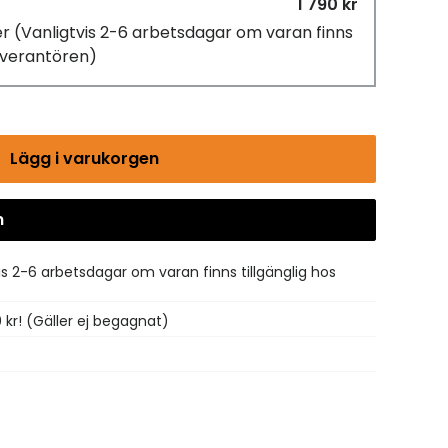
1 790 kr
er
(Vanligtvis 2-6 arbetsdagar om varan finns
leverantören)
Lägg i varukorgen
n
Gå till kassan
is 2-6 arbetsdagar om varan finns tillgänglig hos
0 kr! (Gäller ej begagnat)