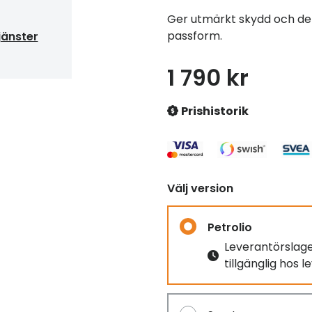
Ger utmärkt skydd och de
passform.
jänster
1 790 kr
Prishistorik
Välj version
Petrolio
Leverantörslag
tillgänglig hos 