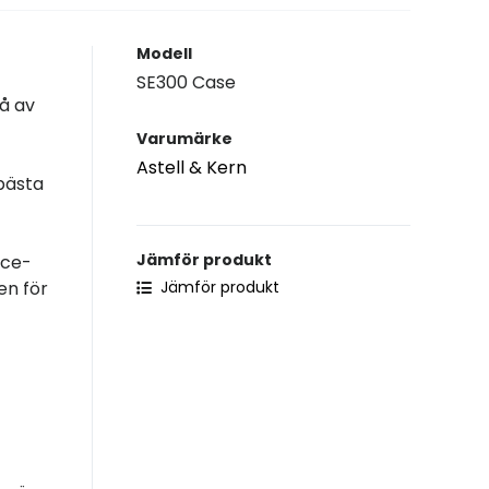
Modell
SE300 Case
vå av
Varumärke
Astell & Kern
 bästa
Jämför produkt
oce-
en för
Jämför produkt