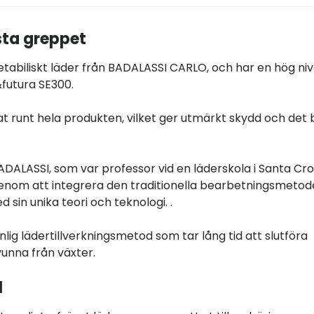
sta greppet
egetabiliskt läder från BADALASSI CARLO, och har en hög ni
futura SE300.
rat runt hela produkten, vilket ger utmärkt skydd och det
ADALASSI, som var professor vid en läderskola i Santa Cr
genom att integrera den traditionella bearbetningsmetod
 sin unika teori och teknologi. .
nlig lädertillverkningsmetod som tar lång tid att slutföra
unna från växter.
l