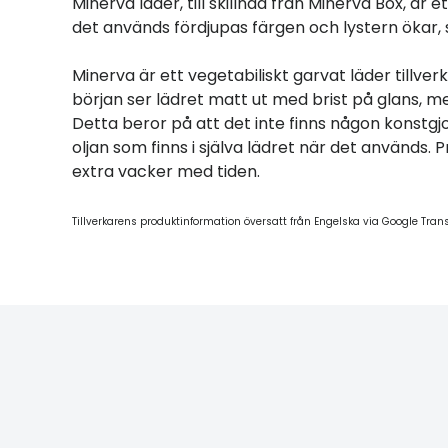
Minerva läder, till skillnad från Minerva Box, är 
det används fördjupas färgen och lystern ökar, 
Minerva är ett vegetabiliskt garvat läder tillv
början ser lädret matt ut med brist på glans, me
Detta beror på att det inte finns någon konstgjo
oljan som finns i själva lädret när det används
extra vacker med tiden.
Tillverkarens produktinformation översatt från Engelska via Google Tran