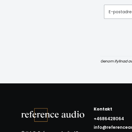
E-postadre
Genom ifyllnad a
Kontakt
+4686428064
info@referencea