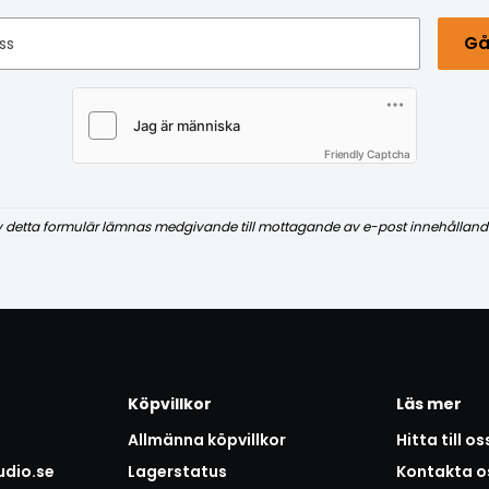
Gå
ss
Friendly Captcha
v detta formulär lämnas medgivande till mottagande av e-post innehålland
Köpvillkor
Läs mer
Allmänna köpvillkor
Hitta till os
udio.se
Lagerstatus
Kontakta o