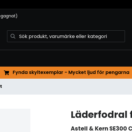
begagnat)
Fynda skyltexemplar - Mycket ljud för pengarna
t
Läderfodral 
Astell & Kern
SE300 