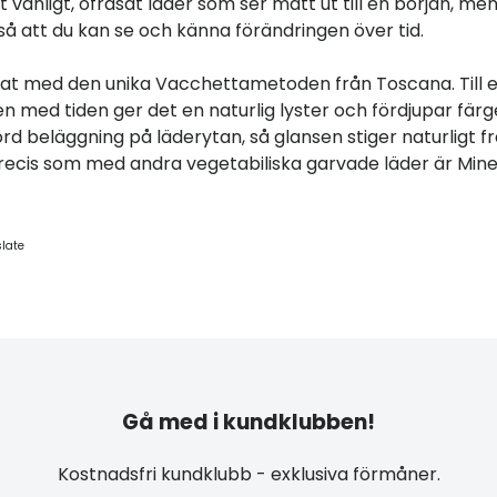
ett vanligt, ofräsat läder som ser matt ut till en början, me
så att du kan se och känna förändringen över tid.
erkat med den unika Vacchettametoden från Toscana. Till 
n med tiden ger det en naturlig lyster och fördjupar färg
rd beläggning på läderytan, så glansen stiger naturligt f
. Precis som med andra vegetabiliska garvade läder är Min
slate
Gå med i kundklubben!
Kostnadsfri kundklubb - exklusiva förmåner.