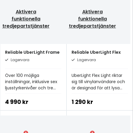
Aktivera
Aktivera
funktionella
funktionella
tredjepartstjänster
tredjepartstjänster
Reliable UberLight Frame
Reliable UberLight Flex
Lagervara
Lagervara
Över 100 möjliga
UberLight Flex Light riktar
inställningar, inklusive sex
sig till vinylanvändare och
ljusstyrkenivåer och tre
är designad för att lysa
färgtemperaturer.
upp skuggorna runt din
skivspelare
4 990 kr
1 290 kr