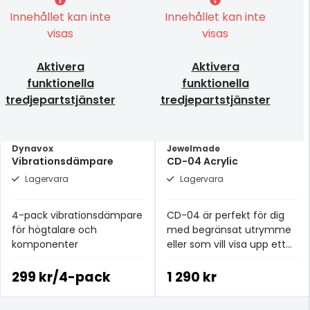
Innehållet kan inte
Innehållet kan inte
visas
visas
Aktivera
Aktivera
funktionella
funktionella
tredjepartstjänster
tredjepartstjänster
Dynavox
Jewelmade
Vibrationsdämpare
CD-04 Acrylic
Lagervara
Lagervara
4-pack vibrationsdämpare
CD-04 är perfekt för dig
för högtalare och
med begränsat utrymme
komponenter
eller som vill visa upp ett
mindre urval av sin
musiksamling.
299 kr/4-pack
1 290 kr