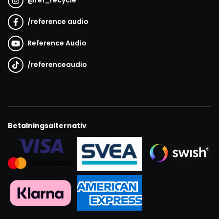
@
ref_recycle
/
reference audio
Reference Audio
/
referenceaudio
Betalningsalternativ