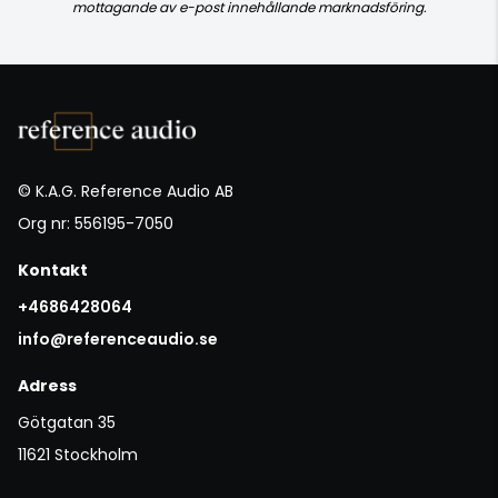
mottagande av e-post innehållande marknadsföring.
© K.A.G. Reference Audio AB
Org nr: 556195-7050
Kontakt
+4686428064
info@referenceaudio.se
Adress
Götgatan 35
11621 Stockholm