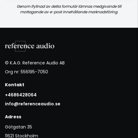
Genom ifyllnad av detta formulär lämnas medgivande till
mottagande av e-post innehållande marknadsföring.
© K.A.G. Reference Audio AB
Org nr: 556195-7050
Kontakt
+4686428064
info@referenceaudio.se
Adress
Götgatan 35
11621 Stockholm