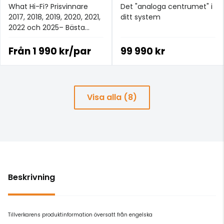
What Hi-Fi? Prisvinnare
Det "analoga centrumet" i
2017, 2018, 2019, 2020, 2021,
ditt system
2022 och 2025– Bästa
analoga signalkabeln för
£100+.
Från
1 990 kr/par
99 990 kr
Visa alla (8)
Beskrivning
Tillverkarens produktinformation översatt från engelska