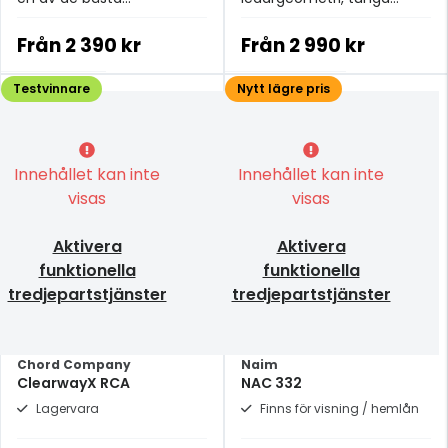
strömkablarna i
OFC-ledare, uppgraderad
prisklassen.
XLPE-isolering och
Från
2 390 kr
Från
2 990 kr
dubbelskiktsskärmning.
Testvinnare
Nytt lägre pris
Innehållet kan inte
Innehållet kan inte
visas
visas
Aktivera
Aktivera
funktionella
funktionella
tredjepartstjänster
tredjepartstjänster
Chord Company
Naim
ClearwayX RCA
NAC 332
Lagervara
Finns för visning / hemlån