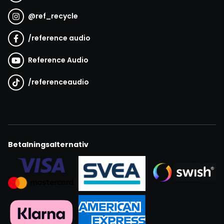
@
ref_recycle
/
reference audio
Reference Audio
/
referenceaudio
Betalningsalternativ