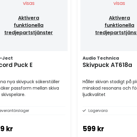
visas
visas
Aktivera
Aktivera
funktionella
funktionella
tredjepartstjänster
tredjepartstjäns
-Ject
Audio Technica
cord Puck E
Skivpuck AT618a
na nya skivpuck säkerställer
Håller skivan stadigt på pl
säker passform mellan skiva
minskad resonans och fö
 skivspelare.
ljudkvalitet
everantörslager
Lagervara
9 kr
599 kr