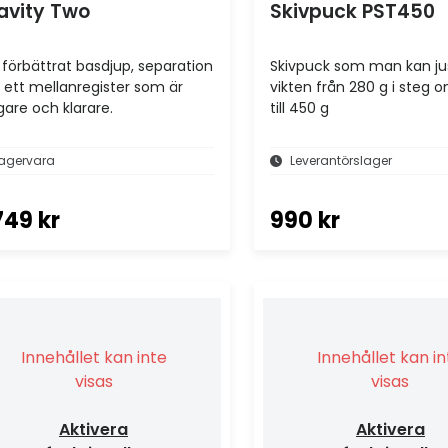
avity Two
Skivpuck PST450
 förbättrat basdjup, separation
Skivpuck som man kan ju
 ett mellanregister som är
vikten från 280 g i steg 
igare och klarare.
till 450 g
agervara
Leverantörslager
749 kr
990 kr
Innehållet kan inte
Innehållet kan i
visas
visas
Aktivera
Aktivera