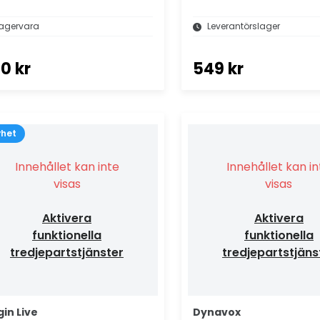
agervara
Leverantörslager
0 kr
549 kr
yhet
Innehållet kan inte
Innehållet kan i
visas
visas
Aktivera
Aktivera
funktionella
funktionella
tredjepartstjänster
tredjepartstjäns
gin Live
Dynavox