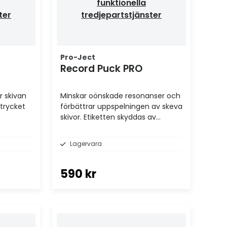
funktionella
ter
tredjepartstjänster
Pro-Ject
Record Puck PRO
r skivan
Minskar oönskade resonanser och
trycket
förbättrar uppspelningen av skeva
skivor. Etiketten skyddas av
filtdynan på undersidan.
Lagervara
590 kr