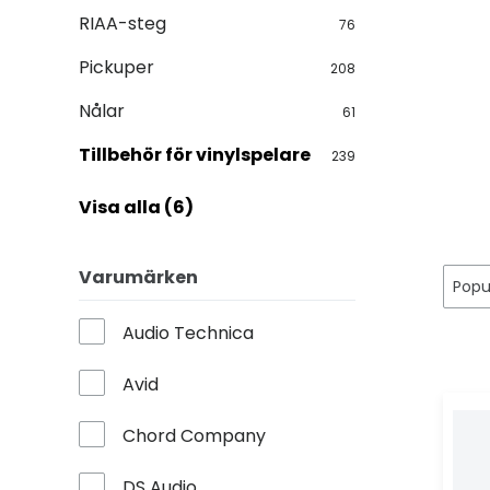
RIAA-steg
76
Pickuper
208
Nålar
61
Tillbehör för vinylspelare
239
Visa alla (6)
Varumärken
Audio Technica
Avid
Chord Company
DS Audio