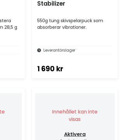
Stabilizer
stera
550g tung skivspelarpuck som
om 28,5 g
absorberar vibrationer.
Leverantörslager
1 690 kr
nte
Innehållet kan inte
visas
Aktivera