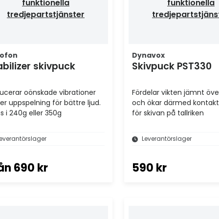
funktionella
funktionella
tredjepartstjänster
tredjepartstjäns
ofon
Dynavox
abilizer skivpuck
Skivpuck PST330
ucerar oönskade vibrationer
Fördelar vikten jämnt öve
er uppspelning för bättre ljud.
och ökar därmed kontakt
s i 240g eller 350g
för skivan på tallriken
everantörslager
Leverantörslager
ån
690 kr
590 kr