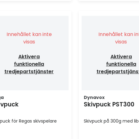
Innehållet kan inte
Innehållet kan i
visas
visas
Aktivera
Aktivera
funktionella
funktionella
tredjepartstjänster
tredjepartstjäns
ga
Dynavox
ivpuck
Skivpuck PST300
vpuck för Regas skivspelare
Skivpuck på 300g med libe