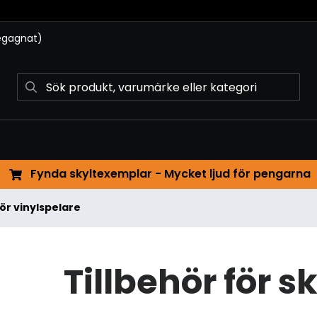
begagnat)
Fynda skyltexemplar - Mycket ljud för pengarna
för vinylspelare
Tillbehör för s