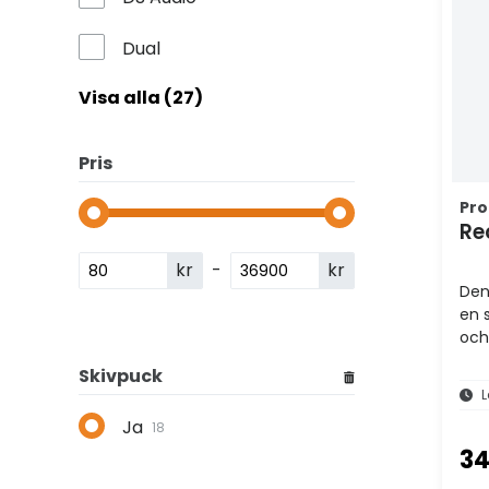
Dual
Visa alla (27)
Pris
Pro
Re
kr
-
kr
Den
en 
och
Skivpuck
L
Ja
18
34