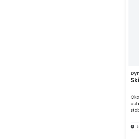
Dy
Sk
Öka
och
stab
L