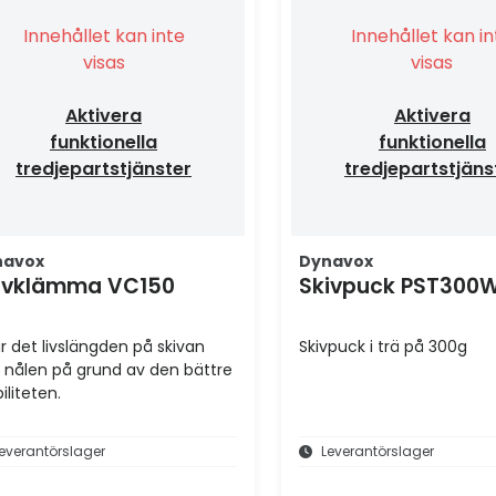
Innehållet kan inte
Innehållet kan i
visas
visas
Aktivera
Aktivera
funktionella
funktionella
tredjepartstjänster
tredjepartstjäns
navox
Dynavox
ivklämma VC150
Skivpuck PST300
r det livslängden på skivan
Skivpuck i trä på 300g
 nålen på grund av den bättre
iliteten.
everantörslager
Leverantörslager