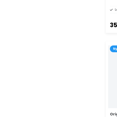
L
35
N
Ori